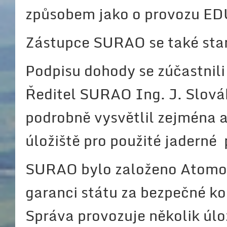
způsobem jako o provozu ED
Zástupce SURAO se také st
Podpisu dohody se zúčastnili
Ředitel SURAO Ing. J. Slovák
podrobně vysvětlil zejména 
úložiště pro použité jaderné 
SURAO bylo založeno Atomov
garanci státu za bezpečné ko
Správa provozuje několik úl