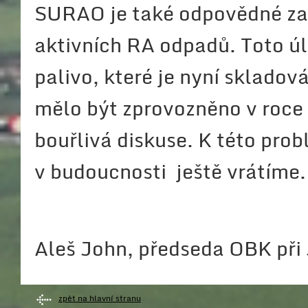
SURAO je také odpovědné za 
aktivních RA odpadů. Toto úl
palivo, které je nyní sklado
mělo být zprovozněno v roce 
bouřlivá diskuse. K této pro
v budoucnosti ještě vrátíme.
Aleš John, předseda OBK př
zpět na hlavní stranu