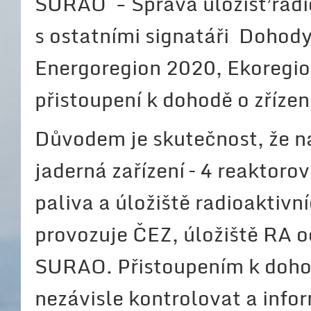
SURAO - Správa úložišť radi
s ostatními signatáři Dohody
Energoregion 2020, Ekoregi
přistoupení k dohodě o zříze
Důvodem je skutečnost, že na
jaderná zařízení – 4 reaktor
paliva a úložiště radioaktiv
provozuje ČEZ, úložiště RA o
SURAO. Přistoupením k doho
nezávisle kontrolovat a inf