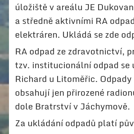
úložiště v areálu JE Dukovany
a středně aktivními RA odpad
elektráren. Ukládá se zde od
RA odpad ze zdravotnictví, p
tzv. institucionální odpad se
Richard u Litoměřic. Odpady 
obsahují jen přirozené radio
dole Bratrství v Jáchymově.
Za ukládání odpadů platí pů