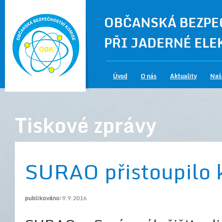
OBČANSKÁ BEZPE
PŘI JADERNÉ EL
Úvod
O nás
Aktuality
Naš
Tiskové zprávy
SURAO přistoupilo
publikováno:
9.9.2016