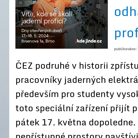
odha
pro
publikováno:
ČEZ podruhé v historii zpřís
pracovníky jaderných elektrá
především pro studenty vysok
toto speciální zařízení přijít
pátek 17. května dopoledne.
nepřístupné prostory navštívi