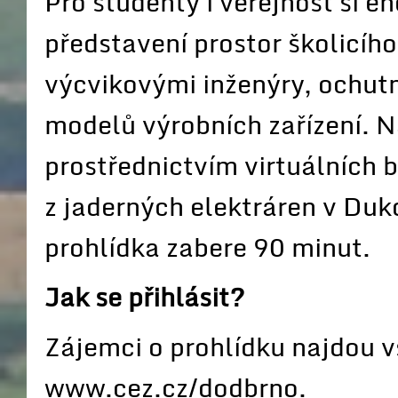
Pro studenty i veřejnost si ene
představení prostor školicího
výcvikovými inženýry, ochut
modelů výrobních zařízení. N
prostřednictvím virtuálních b
z jaderných elektráren v Du
prohlídka zabere 90 minut.
Jak se přihlásit?
Zájemci o prohlídku najdou 
www.cez.cz/dodbrno
.