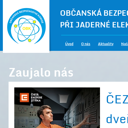
OBČANSKÁ BEZPE
PŘI JADERNÉ EL
Úvod
O nás
Aktuality
Naš
Zaujalo nás
ČEZ
dveř