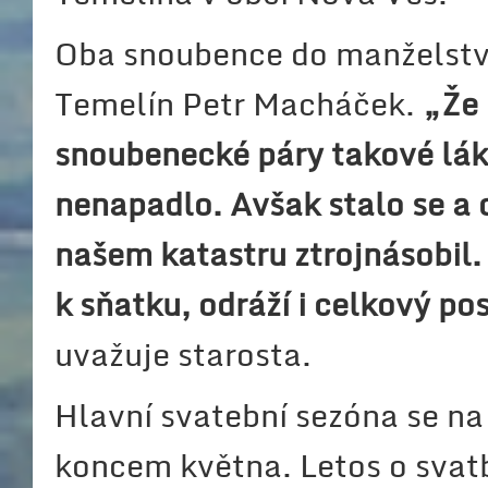
Oba snoubence do manželství
Temelín Petr Macháček.
„Že 
snoubenecké páry takové láka
nenapadlo. Avšak stalo se a 
našem katastru ztrojnásobil.
k sňatku, odráží i celkový po
uvažuje starosta.
Hlavní svatební sezóna se n
koncem května. Letos o svat