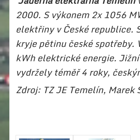
Jaderná elektrárna Temelín
v
2000. S výkonem 2x 1056 MW
elektřiny v České republice.
kryje pětinu české spotřeby. 
kWh elektrické energie.
Jižn
vydržely téměř 4 roky, čes
Zdroj: TZ JE Temelín, Marek S