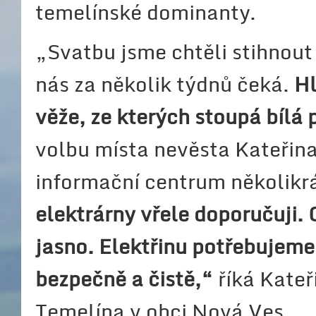
temelínské dominanty.
„Svatbu jsme chtěli stihnout
nás za několik týdnů čeká.
Hl
věže, ze kterých stoupá bílá 
volbu místa nevěsta Kateřin
informační centrum několikrá
elektrárny vřele doporučuji
jasno. Elektřinu potřebujeme
bezpečně a čistě,“
říká Kateři
Temelína v obci Nová Ves.