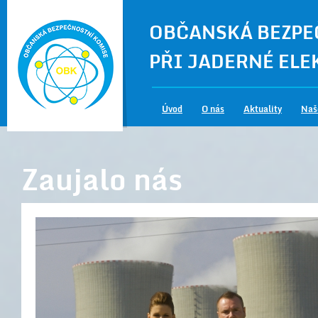
OBČANSKÁ BEZPE
PŘI JADERNÉ EL
Úvod
O nás
Aktuality
Naš
Zaujalo nás