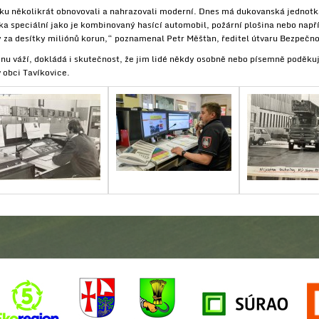
ku několikrát obnovovali a nahrazovali moderní. Dnes má dukovanská jednotka
nika speciální jako je kombinovaný hasící automobil, požární plošina nebo na
za desítky miliónů korun,“ poznamenal Petr Měšťan, ředitel útvaru Bezpečnos
onu váží, dokládá i skutečnost, že jim lidé někdy osobně nebo písemně poděkuj
v obci Tavíkovice.