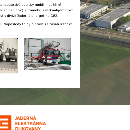
 necelé dvě desítky mobilní požární
příklad hadicový automobil s velkoobjemovým
t v divizi Jaderná energetika ČEZ.
í. Naposledy to bylo právě za zásah lezecké