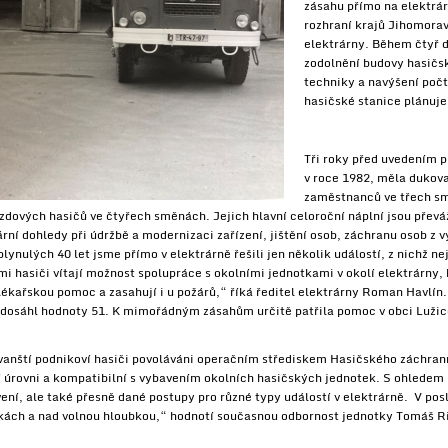
zásahu přímo na elektrárn
rozhraní krajů Jihomorav
elektrárny. Během čtyř d
zodolnění budovy hasičs
techniky a navýšení počt
hasičské stanice plánuje
Tři roky před uvedením 
v roce 1982, měla dukov
zaměstnanců ve třech sm
dových hasičů ve čtyřech směnách. Jejich hlavní celoroční náplní jsou převá
rní dohledy při údržbě a modernizaci zařízení, jištění osob, záchranu osob z 
plynulých 40 let jsme přímo v elektrárně řešili jen několik událostí, z nichž n
i hasiči vítají možnost spolupráce s okolními jednotkami v okolí elektrárny,
ékařskou pomoc a zasahují i u požárů,“ říká ředitel elektrárny Roman Havlín.
 dosáhl hodnoty 51. K mimořádným zásahům určitě patřila pomoc v obci Lužic
vanští podnikoví hasiči povoláváni operačním střediskem Hasičského záchran
ní úrovni a kompatibilní s vybavením okolních hasičských jednotek. S ohlede
ení, ale také přesně dané postupy pro různé typy událostí v elektrárně. V posl
škách a nad volnou hloubkou,“ hodnotí současnou odbornost jednotky Tomáš Ri