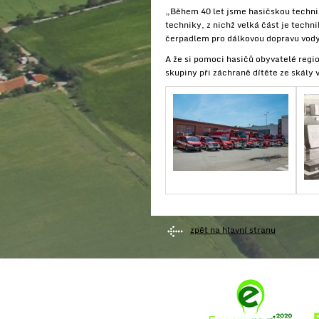
„Během 40 let jsme hasičskou techni
techniky, z nichž velká část je tech
čerpadlem pro dálkovou dopravu vody 
A že si pomoci hasičů obyvatelé regi
skupiny při záchraně dítěte ze skály 
zpět na hlavní stranu