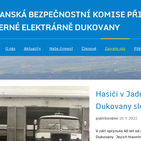
ANSKÁ BEZPEČNOSTNÍ KOMISE PŘ
ERNÉ ELEKTRÁRNĚ DUKOVANY
O nás
Aktuality
Naše činnost
Členové
Zaujalo nás
Ptá
Hasiči v Jad
Dukovany slo
publikováno:
20.9.2022
V září uplynulo 40 let o
Dukovany. Jejich hlavní