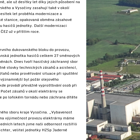
ě, ale už desítky let díky jejich působení na
ského a Vysočiny zasahují také v okolí
esítek let proběhla modernizace a
ké stanice, opakovaná obměna zásahové
u hasičů jednotky. Další modernizaci
 ČEZ už v příštím roce.
prvního dukovanského bloku do provozu,
anská jednotka hasičů celkem 27 směnových
ěnách. Dnes tvoří hasičský záchranný sbor
žně stovky technických zásahů a asistencí,
výtahů nebo prověřování situace při spuštění
ejvýznamnější byl požár olejového
 kde provádí převážně vyprošťování osob při
 Počet zásahů v okolí elektrárny se
e po loňském tornádu nebo záchrana dítěte
ného sboru kraje Vysočina. „Vybavenost
m na výjimečnost provozu elektrárny máme
edních letech jsme naši odbornost rozšířili
chter, velitel jednotky HZSp Jaderné