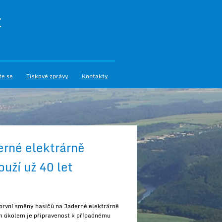
I
te se
Tiskové zprávy
Kontakty
erné elektrárně
uží už 40 let
d první směny hasičů na Jaderné elektrárně
m úkolem je připravenost k případnému