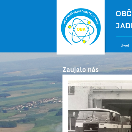
OBČ
JAD
Úvod
Zaujalo nás