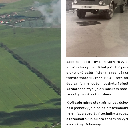
Jaderné elektrárny Dukovany 70 výjez
které zahrnují například početné požá
elektrické požární signalizace. „Za u
transformátoru v roce 1994. Proto sam
dopravních nehodách, poskytují předl
každoročně zvyšuje a v loňském roce
ze skály na dětském táboře.
K výjezdu mimo elektrárnu jsou duko
naší jednotky je plně na profesionál
nejen řadu speciální techniky a vybav
o lezeckou skupinu pro zásahy ve vý
elektrárny Dukovany.