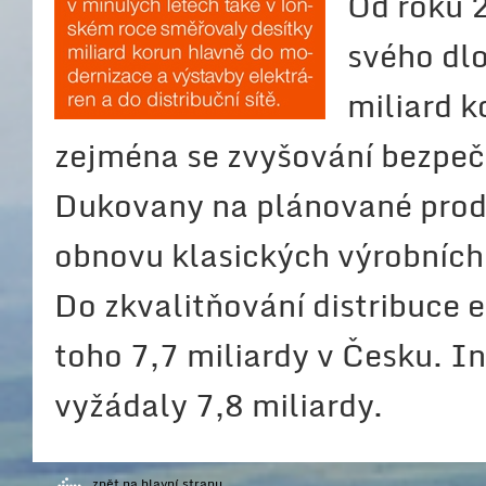
Od roku 
svého dl
miliard k
zejména se zvyšování bezpečn
Dukovany na plánované prod
obnovu klasických výrobních 
Do zkvalitňování distribuce e
toho 7,7 miliardy v Česku. In
vyžádaly 7,8 miliardy.
zpět na hlavní stranu