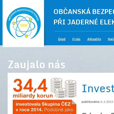
OBČANSKÁ BEZPE
PŘI JADERNÉ EL
Úvod
O nás
Aktuality
Naš
Zaujalo nás
Inves
publikováno:
6.3.2015