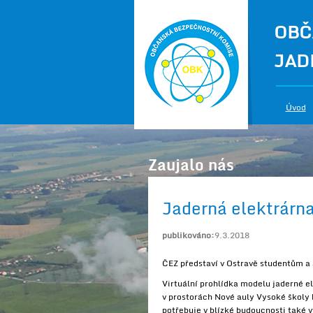
OBČ
JAD
Úvod
Zaujalo nás
Jaderná elektrárn
publikováno:
9.3.2018
ČEZ představí v Ostravě studentům a
Virtuální prohlídka modelu jaderné el
v prostorách Nové auly Vysoké školy 
potřebuje v blízké budoucnosti také 