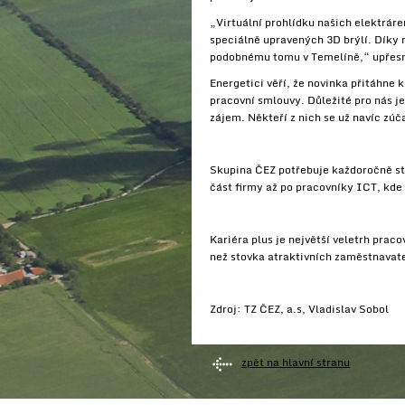
„Virtuální prohlídku našich elektrár
speciálně upravených 3D brýlí. Díky 
podobnému tomu v Temelíně,“ upřesn
Energetici věří, že novinka přitáhne 
pracovní smlouvy. Důležité pro nás je
zájem. Někteří z nich se už navíc zúč
Skupina ČEZ potřebuje každoročně sto
část firmy až po pracovníky ICT, kde 
Kariéra plus je největší veletrh prac
než stovka atraktivních zaměstnavatel
Zdroj: TZ ČEZ, a.s, Vladislav Sobol
zpět na hlavní stranu