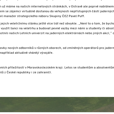
en už máme na našich internetových stránkách, v Ostravě ale poprvé nabídne
nim se zájemci virtuálně dostanou do veřejnosti nepřístupných částí jaderných
il manažer strategického náboru Skupiny ČEZ Pavel Puff.
k jejich veletržnímu stánku ještě více lidí než obvykle. „Není to o tom, že byc
 využít šanci na veletrhu a budovat pevné vazby mezi námi a studenty či absol
astnili našich Letních univerzit na jaderných elektrárnách nebo jiných akcí,“ 
vky nových odborníků v různých oborech, od zmíněných operátorů pro jaderné
například aktuálně shánějí vývojáře.
ovních příležitostí v Moravskoslezském kraji. Letos se studentům a absolventů
ů z České republiky i ze zahraničí.