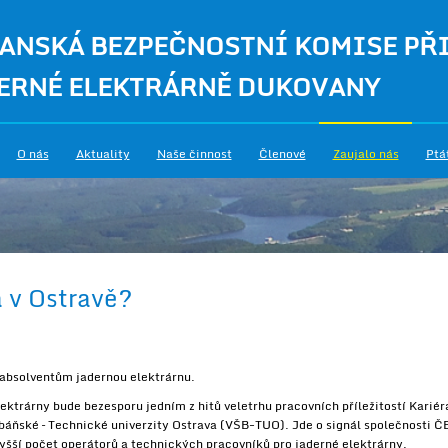
ANSKÁ BEZPEČNOSTNÍ KOMISE PŘ
ERNÉ ELEKTRÁRNĚ DUKOVANY
O nás
Aktuality
Naše činnost
Členové
Zaujalo nás
Ptá
a v Ostravě?
 absolventům jadernou elektrárnu.
ektrárny bude bezesporu jedním z hitů veletrhu pracovních příležitostí Kariéra
báňské – Technické univerzity Ostrava (VŠB-TUO). Jde o signál společnosti Č
vyšší počet operátorů a technických pracovníků pro jaderné elektrárny.