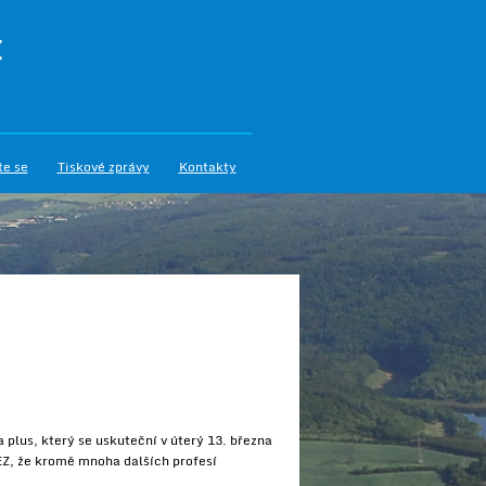
I
te se
Tiskové zprávy
Kontakty
 plus, který se uskuteční v úterý 13. března
EZ, že kromě mnoha dalších profesí