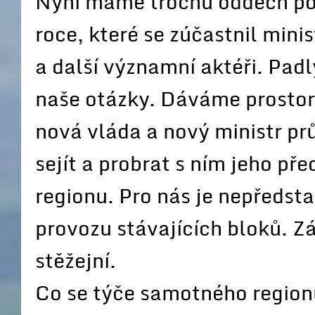
Nyní máme trochu oddech p
roce, které se zúčastnil mini
a další významní aktéři. Pad
naše otázky. Dáváme prostor 
nová vláda a nový ministr p
sejít a probrat s ním jeho př
regionu. Pro nás je nepředst
provozu stávajících bloků. Z
stěžejní.
Co se týče samotného region