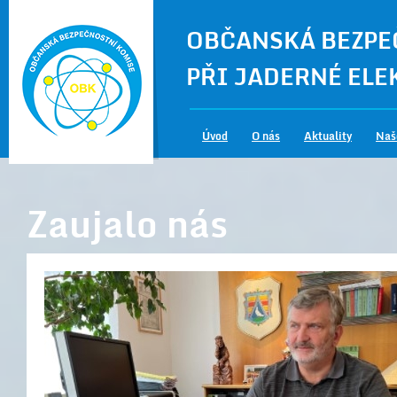
OBČANSKÁ BEZPE
PŘI JADERNÉ EL
Úvod
O nás
Aktuality
Naš
Zaujalo nás