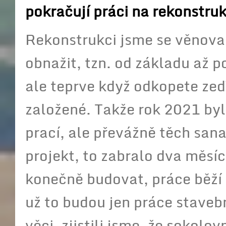
pokračují práci na rekonstru
Rekonstrukci jsme se věnoval
obnažit, tzn. od základu až po
ale teprve když odkopete zeď, 
založené. Takže rok 2021 by
prací, ale převážně těch san
projekt, to zabralo dva měsíc
konečně budovat, práce běží 
už to budou jen práce staveb
věci, zjistili jsme, že sokol