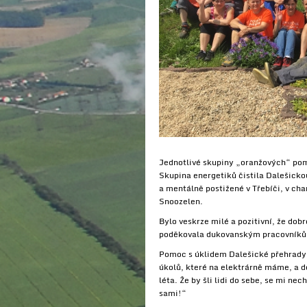
Jednotlivé skupiny „oranžových“ pomo
Skupina energetiků čistila Dalešickou
a mentálně postižené v Třebíči, v cha
Snoozelen.
Bylo veskrze milé a pozitivní, že do
poděkovala dukovanským pracovníků
Pomoc s úklidem Dalešické přehrady 
úkolů, které na elektrárně máme, a d
léta. Že by šli lidi do sebe, se mi ne
sami!“