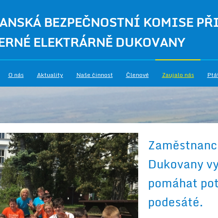
ANSKÁ BEZPEČNOSTNÍ KOMISE PŘ
ERNÉ ELEKTRÁRNĚ DUKOVANY
O nás
Aktuality
Naše činnost
Členové
Zaujalo nás
Ptá
Zaměstnanci
Dukovany vyr
pomáhat pot
podesáté.