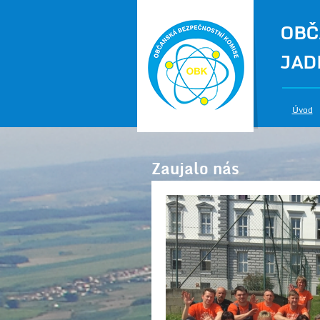
OBČ
JAD
Úvod
Zaujalo nás