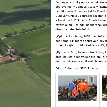
Záhony a cestičky upravovali dukovaň
dobrovolníci v Domově u lesa v Tavíko
hendikepované osoby a také v Domě s
Dukovany. Novou zahradní pozemní sk
v Ivančicích. Dukovanští hasiči zase
mytím oken. Poslední podpořenou org
dřevo na celou letošní zimu.
„Opětovně mohu vyjádřit ocenění a po
počítáme. Při těchto dobrovolnickýc
schopni zajistit,“ říká ředitelka MŠ,
„Bylo moc fajn, že se k nám přidaly i
areál neustále renovuje a zvelebuje. 
dobrovolnickou prací Pavel Nekula, 
Zdroj: Aktualita z JE Dukovany