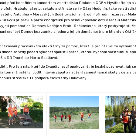
áci před benefičním koncertem ve středisku Diakonie ČCE v Myslibořicích a za
vicích. Hrabalo, sázelo, sekalo a stříhalo se i v Oáze Hodonín, také ve středis
vatého Antonína v Moravských Budějovicích a národní přírodní rezervaci Moh
luzavku připravila parta energetiků pro hendikepované děti v areálu Mateřsk
 vyjeli pomáhat do Domova Naděje v Brně – Řečkovicích, který poskytuje služ
anizací byl Domov bez zámku a jedna z jejich domácností pro klienty v Okří
děkování pracovníkům elektrárny za pomoc, která je pro nás velmi významná 
h dnech se vždy podaří vykonat spoustu práce, kterou bychom vlastními silam
 ZŚ a DD Ivančice Marta Špalková.
 děti. Pro ty z nás, kteří do Ivančic jezdí opakovaně, je hezké pozorovat, jak 
Na tom má jistě lví podíl, hlavně zápal a nadšení zaměstnanců školy v čele s p
vedoucí střediska IT podpora elektrárny Dukovany.