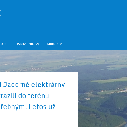
I
te se
Tiskové zprávy
Kontakty
 Jaderné elektrárny
azili do terénu
řebným. Letos už