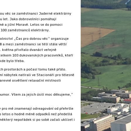
rou věc se zaměstnanci Jaderné elektrárny
u let. Jako dobrovolníci pomáhají
ně a jižní Moravě. Letos se do pomoci
ž 100 zaměstnanců elektrárny.
olnictví „Čas pro dobrou věc“ organizuje
 a mezi zaměstnanci se těší stále větší
. května přivítalo dvanáct veřejně
celkem 103 dukovanských pracovníků, kteří
 kde bylo třeba.
ch prostorách a počasí tomu také přálo.
í nábytek natírali ve Stacionáři pro tělesně
arevné osvětlení relaxační místnosti
 humor. Všem za jejich úsilí moc děkujeme,“
 pro mě znamenají odreagování od přehršle
lo letos o hodně méně odpadků než předešlá
 některý nepořádek si po sobě začali uklízet i