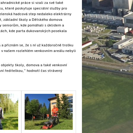
hradnické práce si vzali za své také
ku, které poskytuje speciální služby pro
elenská hadcová step nedaleko elektrárny
é, základní školy a Dětského domova
by seniorům, kde pomáhali s úklidem a
škách, kde parta dukovanských posekala
a přiznám se, že s ní už každoročně trošku
i v našem rozlehlém venkovním areálu nebyli
se objekty školy, domova a také venkovní
aní ředitelkou,“ hodnotí čas strávený