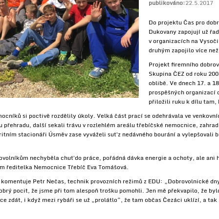
publikováno:
22.5.2017
Do projektu Čas pro dob
Dukovany zapojují už řad
v organizacích na Vysoči
druhým zapojilo více ne
Projekt firemního dobrov
Skupina ČEZ od roku 2008
oblibě. Ve dnech 17. a 18
prospěšných organizací 
přiložili ruku k dílu tam,
cníků si poctivě rozdělily úkoly. Velká část prací se odehrávala ve venkovní
 přehradu, další sekali trávu v rozlehlém areálu třebíčské nemocnice, zahradn
ritním stacionáři Úsměv zase vyváželi suť z nedávného bourání a vylepšovali b
brovolníkům nechyběla chuť do práce, pořádná dávka energie a ochoty, ale ani
m ředitelka Nemocnice Třebíč Eva Tomášová.
komentuje Petr Nečas, technik provozních režimů z EDU: „Dobrovolnické dny
obrý pocit, že jsme při tom alespoň trošku pomohli. Jen mě překvapilo, že by
chce zdát, i když mezi rybáři se už „prolátlo“, že tam občas Čezáci uklízí, a tak