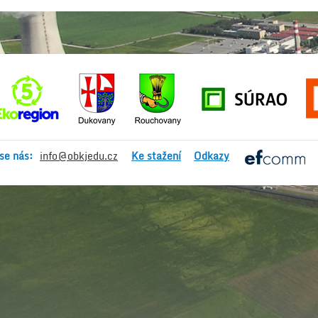
se nás:
info@obkjedu.cz
Ke stažení
Odkazy