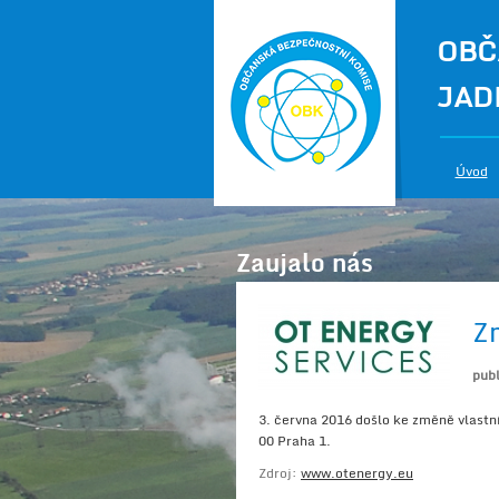
OBČ
JAD
Úvod
Zaujalo nás
Z
pub
3. června 2016 došlo ke změně vlastn
00 Praha 1.
Zdroj:
www.otenergy.eu