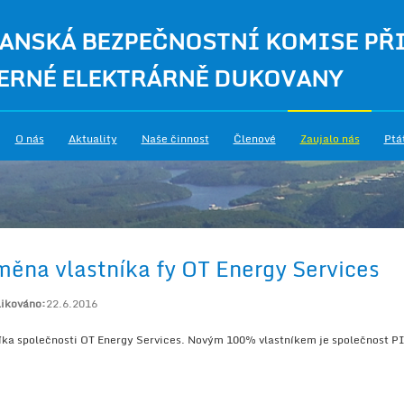
ANSKÁ BEZPEČNOSTNÍ KOMISE PŘ
ERNÉ ELEKTRÁRNĚ DUKOVANY
O nás
Aktuality
Naše činnost
Členové
Zaujalo nás
Ptá
měna vlastníka fy OT Energy Services
likováno:
22.6.2016
íka společnosti OT Energy Services. Novým 100% vlastníkem je společnost PI 