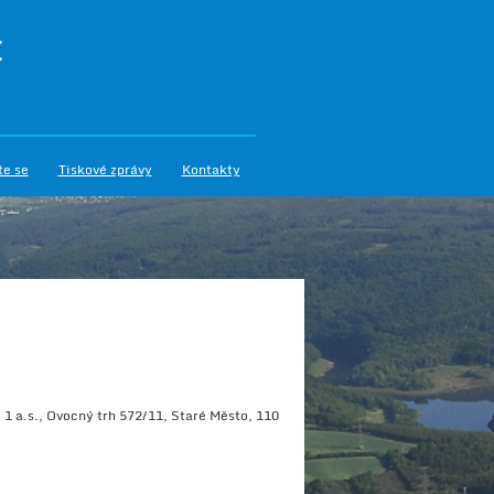
I
te se
Tiskové zprávy
Kontakty
1 a.s., Ovocný trh 572/11, Staré Město, 110