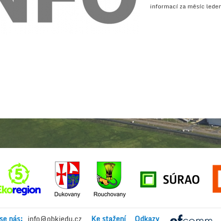
informací za měsíc lede
se nás:
info@obkjedu.cz
Ke stažení
Odkazy