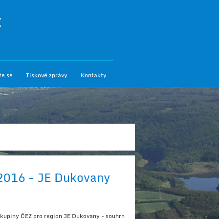
I
te se
Tiskové zprávy
Kontakty
2016 - JE Dukovany
Skupiny ČEZ pro region JE Dukovany - souhrn