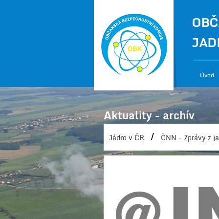
OBČ
JAD
Úvod
Aktuality - archív
/
Jádro v ČR
ČNN - Zprávy z ja