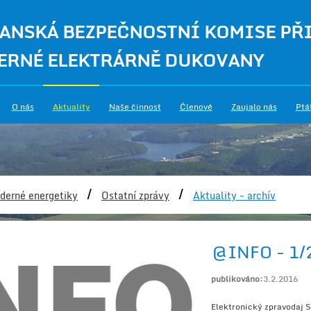
ANSKÁ BEZPEČNOSTNÍ KOMISE PŘ
ERNÉ ELEKTRÁRNĚ DUKOVANY
O nás
Aktuality
Naše činnost
Členové
Zaujalo nás
Ptá
/
/
derné energetiky
Ostatní zprávy
Aktuality - archív
@INFO - 1/
publikováno:
3.2.2016
Elektronický zpravodaj 