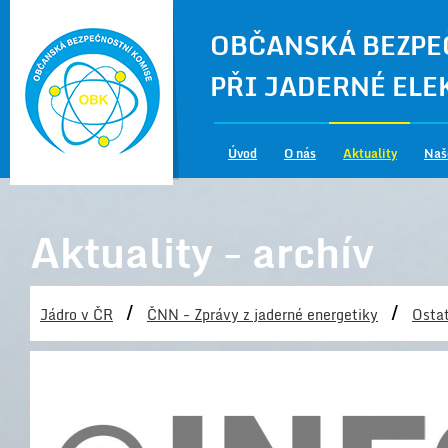
OBČANSKÁ BEZPE
PŘI JADERNÉ EL
Úvod
O nás
Aktuality
Naš
Aktuality - archív
/
/
Jádro v ČR
ČNN - Zprávy z jaderné energetiky
Ostat