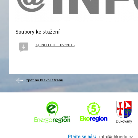
Soubory ke stažení
@INFO ETE - 09/2015
zpět na hlavní stranu
Ptejte se nás:
info@obkjedu.cz