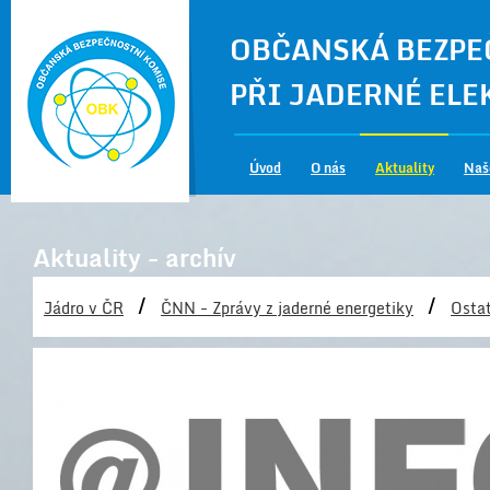
OBČANSKÁ BEZPE
PŘI JADERNÉ EL
Úvod
O nás
Aktuality
Naš
Aktuality - archív
/
/
Jádro v ČR
ČNN - Zprávy z jaderné energetiky
Ostat