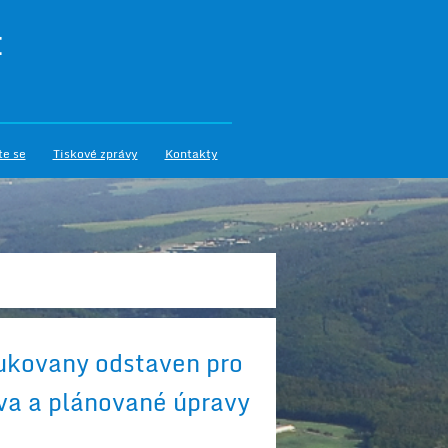
I
te se
Tiskové zprávy
Kontakty
Dukovany odstaven pro
va a plánované úpravy