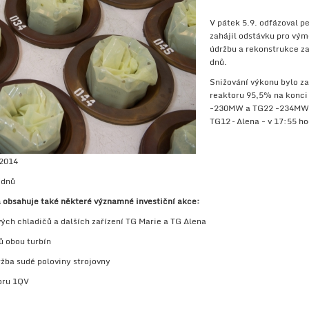
V pátek 5.9. odfázoval p
zahájil odstávku pro vým
údržbu a rekonstrukce za
dnů.
Snižování výkonu bylo za
reaktoru 95,5% na konci
-230MW a TG22 -234MW. 
TG12 – Alena - v 17:55 h
 2014
 dnů
 obsahuje také některé významné investiční akce:
vých chladičů a dalších zařízení TG Marie a TG Alena
ů obou turbín
žba sudé poloviny strojovny
toru 1QV