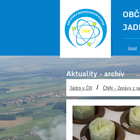
OBČ
JAD
Úvod
Aktuality - archív
/
Jádro v ČR
ČNN - Zprávy z ja