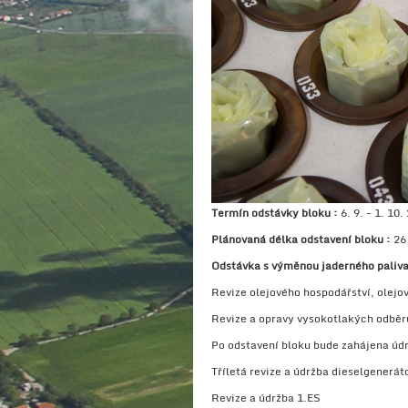
Termín odstávky bloku :
6. 9. - 1. 10.
Plánovaná délka odstavení bloku :
26
Odstávka s výměnou jaderného paliva
Revize olejového hospodářství, olejo
Revize a opravy vysokotlakých odběr
Po odstavení bloku bude zahájena údr
Tříletá revize a údržba dieselgenerá
Revize a údržba 1.ES