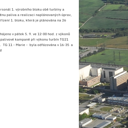
ersonál 1. výrobního bloku obě turbíny a
ěnu paliva a realizaci naplánovaných úprav,
řízení 1. bloku, která je plánována na 26
hájeno v pátek 5. 9. ve 12:00 hod. z výkonů
 palivové kampaně při výkonu turbín TG21
TG 11 - Marie - byla odfázována v 16:35 a
od