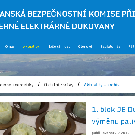
ANSKÁ BEZPEČNOSTNÍ KOMISE PŘ
ERNÉ ELEKTRÁRNĚ DUKOVANY
O nás
Aktuality
Naše činnost
Členové
Zaujalo nás
Ptá
/
/
derné energetiky
Ostatní zprávy
Aktuality - archív
1. blok JE 
výměnu pali
publikováno:
9.9.2014