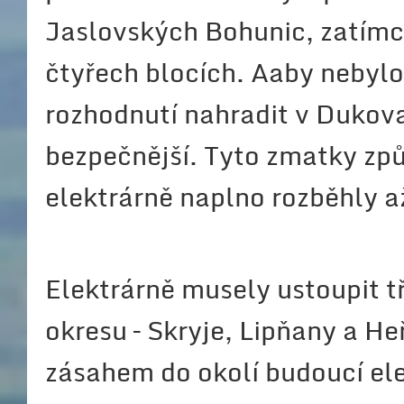
Jaslovských Bohunic, zatímco
čtyřech blocích. Aaby nebylo
rozhodnutí nahradit v Dukova
bezpečnější. Tyto zmatky způ
elektrárně naplno rozběhly a
Elektrárně musely ustoupit t
okresu – Skryje, Lipňany a 
zásahem do okolí budoucí ele