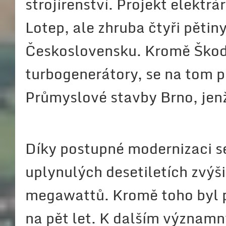
strojírenství. Projekt elektr
Lotep, ale zhruba čtyři pětin
Československu. Kromě Škody
turbogenerátory, se na tom po
Průmyslové stavby Brno, jen
Díky postupné modernizaci s
uplynulých desetiletích zvýš
megawattů. Kromě toho byl p
na pět let. K dalším význa