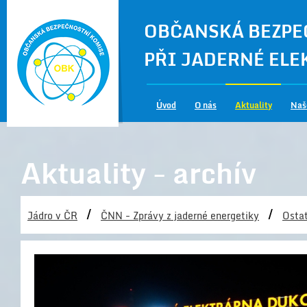
OBČANSKÁ BEZPE
PŘI JADERNÉ EL
Úvod
O nás
Aktuality
Naš
Aktuality - archív
/
/
Jádro v ČR
ČNN - Zprávy z jaderné energetiky
Ostat