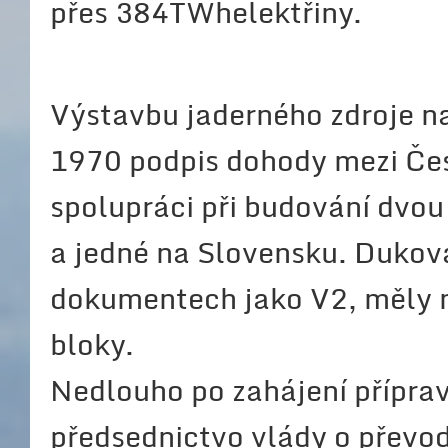
přes 384TWhelektřiny.
Výstavbu jaderného zdroje n
1970 podpis dohody mezi Če
spolupráci při budování dvou
a jedné na Slovensku. Duko
dokumentech jako V­2, měly 
bloky.
Nedlouho po zahájení přípra
předsednictvo vlády o převo