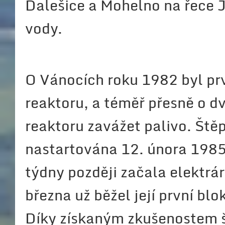
Dalešice a Mohelno na řece Ji
vody.
O Vánocích roku 1982 byl pr
reaktoru, a téměř přesně o d
reaktoru zavážet palivo. Ště
nastartována 12. února 1985
týdny později začala elektr
března už běžel její první blo
Díky získaným zkušenostem šl