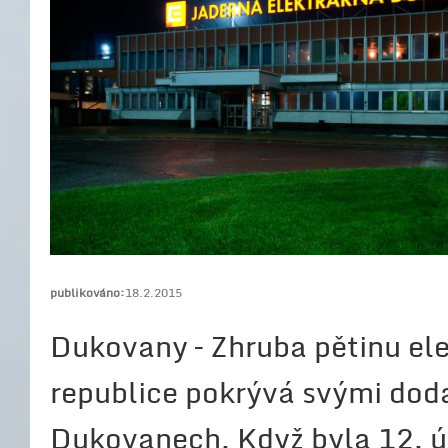
publikováno:
18.2.2015
Dukovany – Zhruba pětinu el
republice pokrývá svými dod
Dukovanech. Když byla 12. ú