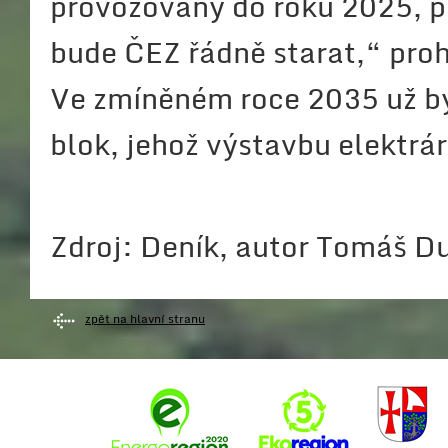
provozovány do roku 2025, př
bude ČEZ řádně starat,“ proh
Ve zmíněném roce 2035 už b
blok, jehož výstavbu elektrá
Zdroj: Deník, autor Tomáš D
zpět na hlavní stranu