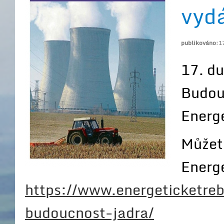
vydá
publikováno:
1
17. du
Budouc
Energe
Můžete
Energ
https://www.energeticketreb
budoucnost-jadra/