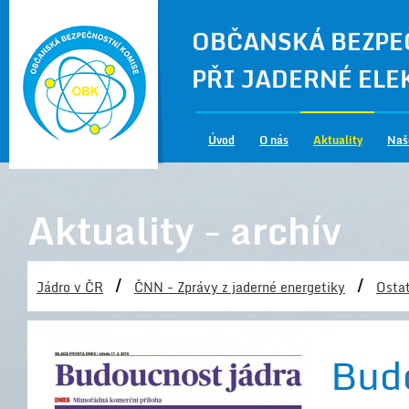
OBČANSKÁ BEZPE
PŘI JADERNÉ EL
Úvod
O nás
Aktuality
Naš
Aktuality - archív
/
/
Jádro v ČR
ČNN - Zprávy z jaderné energetiky
Ostat
Budo