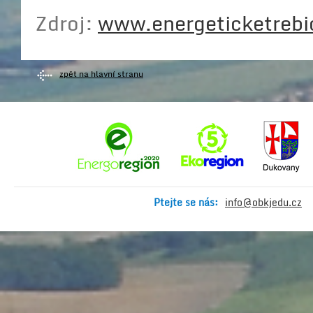
Zdroj:
www.energeticketrebi
zpět na hlavní stranu
Ptejte se nás:
info@obkjedu.cz