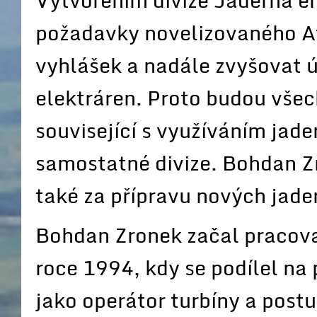
Vytvořením divize Jaderná en
požadavky novelizovaného A
vyhlášek a nadále zvyšovat 
elektráren. Proto budou všec
související s využíváním jad
samostatné divize. Bohdan Z
také za přípravu nových jade
Bohdan Zronek začal pracova
roce 1994, kdy se podílel na 
jako operátor turbíny a post