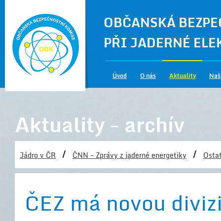
OBČANSKÁ BEZPE
PŘI JADERNÉ EL
Úvod
O nás
Aktuality
Naš
Aktuality - archív
/
/
Jádro v ČR
ČNN - Zprávy z jaderné energetiky
Ostat
ČEZ má novou divizi