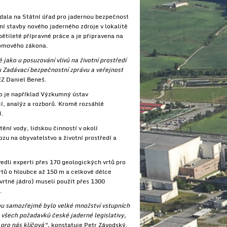
dala na Státní úřad pro jadernou bezpečnost
ní stavby nového jaderného zdroje v lokalitě
ětileté přípravné práce a je připravena na
tomového zákona.
 jako u posuzování vlivů na životní prostředí
u Zadávací bezpečnostní zprávu a veřejnost
EZ Daniel Beneš.
ko je například Výzkumný ústav
í, analýz a rozborů. Kromě rozsáhlé
í.
ění vody, lidskou činností v okolí
ozu na obyvatelstvo a životní prostředí a
edli experti přes 170 geologických vrtů pro
rtů o hloubce až 150 m a celkové délce
vrtné jádro) museli použít přes 1300
.
ou samozřejmě bylo velké množství vstupních
u všech požadavků české jaderné legislativy,
 pro nás klíčová“,
konstatuje Petr Závodský,