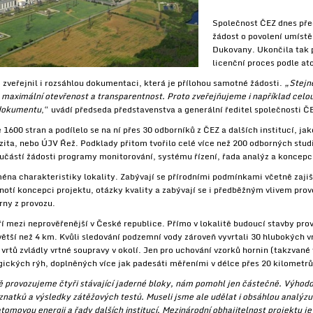
Společnost ČEZ dnes pře
žádost o povolení umístě
Dukovany. Ukončila tak p
licenční proces podle a
 zveřejnil i rozsáhlou dokumentaci, která je přílohou samotné žádosti.
„Stejně
m maximální otevřenost a transparentnost. Proto zveřejňujeme i například celo
 dokumentu
,“ uvádí předseda představenstva a generální ředitel společnosti Č
600 stran a podílelo se na ní přes 30 odborníků z ČEZ a dalších institucí, ja
ta, nebo ÚJV Řež. Podklady přitom tvořilo celé více než 200 odborných studi
učástí žádosti programy monitorování, systému řízení, řada analýz a koncepc
éna charakteristiky lokality. Zabývají se přírodními podmínkami včetně zajišt
dnotí koncepci projektu, otázky kvality a zabývají se i předběžným vlivem prov
ny z provozu.
 mezi neprověřenější v České republice. Přímo v lokalitě budoucí stavby prov
větší než 4 km. Kvůli sledování podzemní vody zároveň vyvrtali 30 hlubokých v
rtů zvládly vrtné soupravy v okolí. Jen pro uchování vzorků hornin (takzvané 
ogických rýh, doplněných více jak padesáti měřeními v délce přes 20 kilometrů
ě provozujeme čtyři stávající jaderné bloky, nám pomohl jen částečně. Výhod
oznatků a výsledky zátěžových testů. Museli jsme ale udělat i obsáhlou analýz
omovou energii a řady dalších institucí. Mezinárodní obhajitelnost projektu je