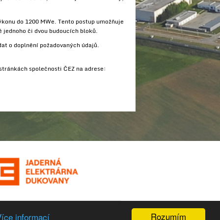
výkonu do 1200 MWe. Tento postup umožňuje
ě jednoho či dvou budoucích bloků.
ádat o doplnění požadovaných údajů.
stránkách společnosti ČEZ na adrese:
Rozumím
íce informací