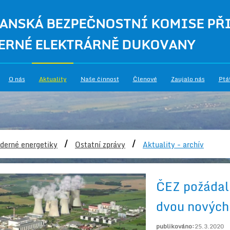
ANSKÁ BEZPEČNOSTNÍ KOMISE PŘ
ERNÉ ELEKTRÁRNĚ DUKOVANY
O nás
Aktuality
Naše činnost
Členové
Zaujalo nás
Ptá
/
/
derné energetiky
Ostatní zprávy
Aktuality - archív
ČEZ požádal 
dvou nových
publikováno:
25.3.2020