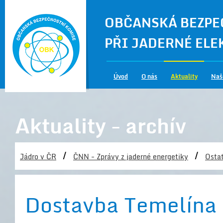
OBČANSKÁ BEZPE
PŘI JADERNÉ EL
Úvod
O nás
Aktuality
Naš
Aktuality - archív
/
/
Jádro v ČR
ČNN - Zprávy z jaderné energetiky
Ostat
Dostavba Temelína