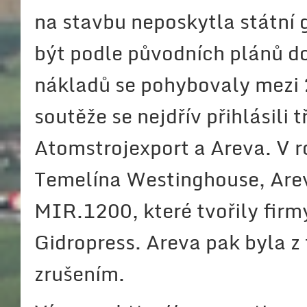
na stavbu neposkytla státní
být podle původních plánů d
nákladů se pohybovaly mezi 
soutěže se nejdřív přihlásili 
Atomstrojexport a Areva. V 
Temelína Westinghouse, Are
MIR.1200, které tvořily firm
Gidropress. Areva pak byla z
zrušením.