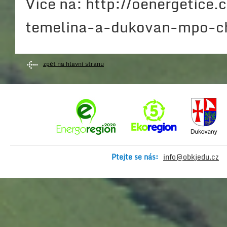
Více na: http://oenergetice.
temelina-a-dukovan-mpo-ch
zpět na hlavní stranu
Ptejte se nás:
info@obkjedu.cz