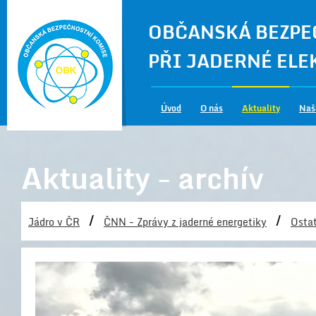
OBČANSKÁ BEZPE
PŘI JADERNÉ EL
Úvod
O nás
Aktuality
Naš
Aktuality - archív
/
/
Jádro v ČR
ČNN - Zprávy z jaderné energetiky
Ostat