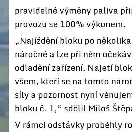
pravidelné výměny paliva př
provozu se 100% výkonem.
„Najíždění bloku po několika
náročné a lze při něm očeká
odladění zařízení. Najetí bl
všem, kteří se na tomto náro
síly a pozornost nyní věnuje
bloku č. 1,“ sdělil Miloš Štěp
V rámci odstávky proběhly ro