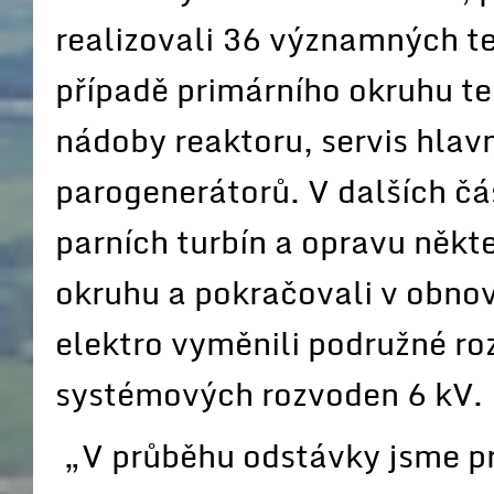
realizovali 36 významných te
případě primárního okruhu te
nádoby reaktoru, servis hlav
parogenerátorů. V dalších čá
parních turbín a opravu někte
okruhu a pokračovali v obnově
elektro vyměnili podružné r
systémových rozvoden 6 kV.
„V průběhu odstávky jsme pr