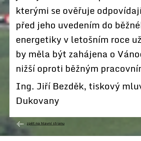
kterými se ověřuje odpovídají
před jeho uvedením do běžn
energetiky v letošním roce už
by měla být zahájena o Vánoc
nižší oproti běžným pracovn
Ing. Jiří Bezděk, tiskový mlu
Dukovany
zpět na hlavní stranu