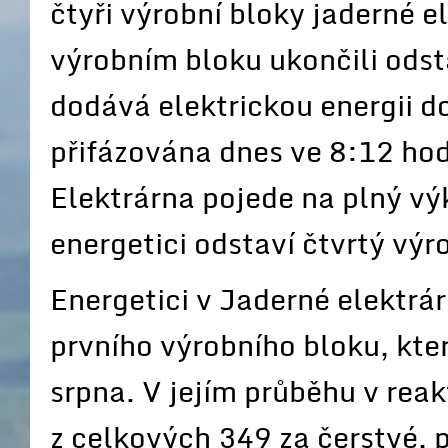
čtyři výrobní bloky jaderné e
výrobním bloku ukončili odst
dodává elektrickou energii do
přifázována dnes ve 8:12 ho
Elektrárna pojede na plný vý
energetici odstaví čtvrtý výr
Energetici v Jaderné elektrá
prvního výrobního bloku, kter
srpna. V jejím průběhu v rea
z celkových 349 za čerstvé, pr