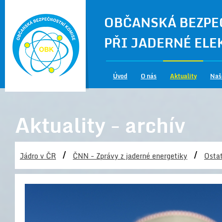
OBČANSKÁ BEZPE
PŘI JADERNÉ EL
Úvod
O nás
Aktuality
Naš
Aktuality - archív
/
/
Jádro v ČR
ČNN - Zprávy z jaderné energetiky
Ostat