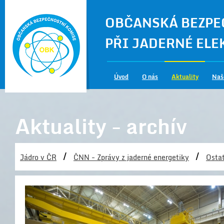
OBČANSKÁ BEZPE
PŘI JADERNÉ EL
Úvod
O nás
Aktuality
Naš
Aktuality - archív
/
/
Jádro v ČR
ČNN - Zprávy z jaderné energetiky
Ostat