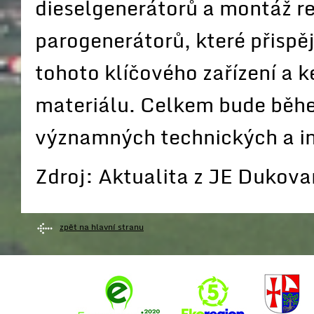
dieselgenerátorů a montáž r
parogenerátorů, které přispěj
tohoto klíčového zařízení a 
materiálu. Celkem bude běh
významných technických a in
Zdroj: Aktualita z JE Dukov
zpět na hlavní stranu