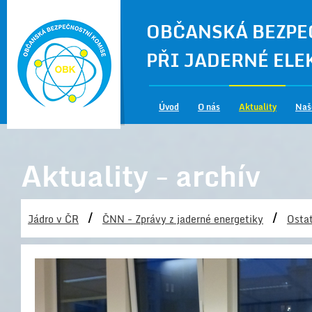
OBČANSKÁ BEZPE
PŘI JADERNÉ EL
Úvod
O nás
Aktuality
Naš
Aktuality - archív
/
/
Jádro v ČR
ČNN - Zprávy z jaderné energetiky
Ostat