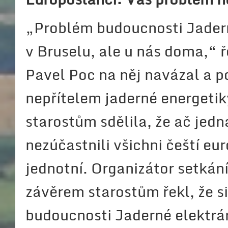
„Problém budoucnosti Jader
v Bruselu, ale u nás doma,“
Pavel Poc na něj navázal a p
nepřítelem jaderné energeti
starostům sdělila, že ač je
nezúčastnili všichni čeští eu
jednotní. Organizátor setká
závěrem starostům řekl, že s
budoucnosti Jaderné elektrár