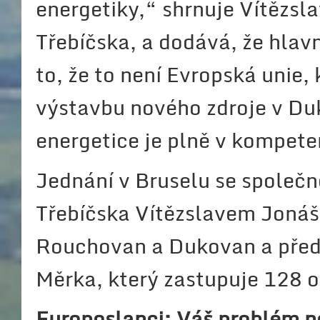
energetiky,“ shrnuje Vítězsl
Třebíčska, a dodává, že hlavn
to, že to není Evropská unie, 
výstavbu nového zdroje v Du
energetice je plně v kompete
Jednání v Bruselu se společ
Třebíčska Vítězslavem Jonáš
Rouchovan a Dukovan a před
Měrka, který zastupuje 128 ob
Europoslanci: Váš problém ne