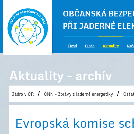
OBČANSKÁ BEZPE
PŘI JADERNÉ EL
Úvod
O nás
Aktuality
Naš
Aktuality - archív
/
/
Jádro v ČR
ČNN - Zprávy z jaderné energetiky
Ostat
Evropská komise sch