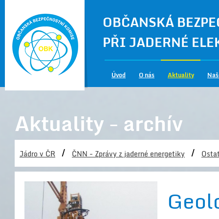
OBČANSKÁ BEZPE
PŘI JADERNÉ EL
Úvod
O nás
Aktuality
Naš
Aktuality - archív
/
/
Jádro v ČR
ČNN - Zprávy z jaderné energetiky
Ostat
Geolo