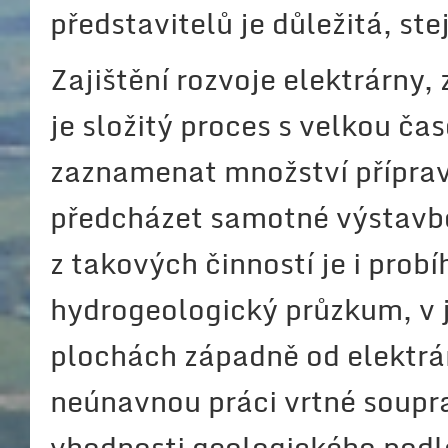
představitelů je důležitá, st
Zajištění rozvoje elektrárny
je složitý proces s velkou čas
zaznamenat množství příprav
předcházet samotné výstavb
z takových činností je i prob
hydrogeologický průzkum, v j
plochách západně od elektrá
neúnavnou práci vrtné soupr
vhodnosti geologického podlo