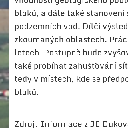
bloků, a dále také stanovení
podzemních vod. Dílčí výsledk
zkoumaných oblastech. Práce 
letech. Postupně bude zvyš
také probíhat zahušťování sí
tedy v místech, kde se před
bloků.
Zdroj: Informace z JE Dukova