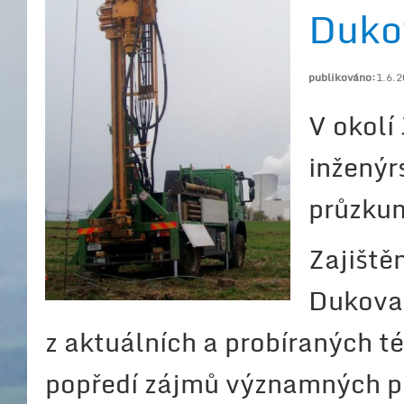
Duko
publikováno:
1.6.
V okolí
inženýr
průzku
Zajiště
Dukovan
z aktuálních a probíraných t
popředí zájmů významných po