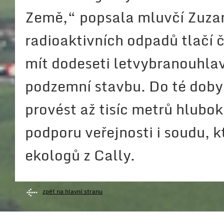
Země,“ popsala mluvčí Zuzan
radioaktivních odpadů tlačí
mít dodeseti letvybranouhlav
podzemní stavbu. Do té doby
provést až tisíc metrů hlubok
podporu veřejnosti i soudu, 
ekologů z Cally.
zpět na hlavní stranu