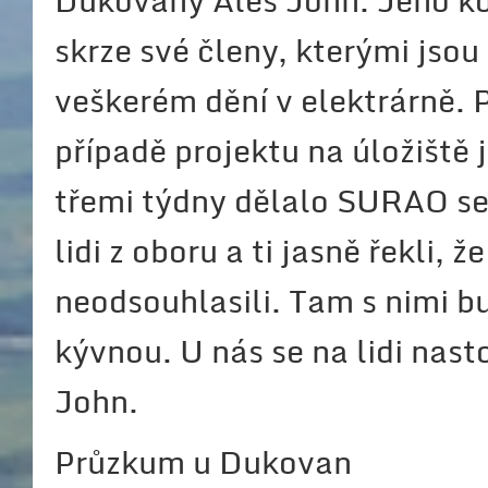
Dukovany Aleš John. Jeho ko
skrze své členy, kterými jsou
veškerém dění v elektrárně. 
případě projektu na úložišt
třemi týdny dělalo SURAO sem
lidi z oboru a ti jasně řekli, ž
neodsouhlasili. Tam s nimi bu
kývnou. U nás se na lidi nast
John.
Průzkum u Dukovan