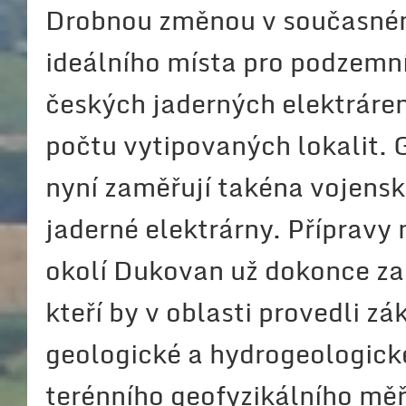
Drobnou změnou v současném 
ideálního místa pro podzemní
českých jaderných elektráren
počtu vytipovaných lokalit.
nyní zaměřují takéna vojenské
jaderné elektrárny. Příprav
okolí Dukovan už dokonce zač
kteří by v oblasti provedli 
geologické a hydrogeologic
terénního geofyzikálního mě