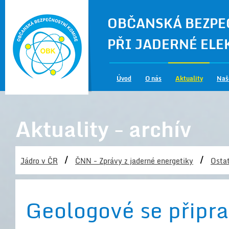
OBČANSKÁ BEZPE
PŘI JADERNÉ EL
Úvod
O nás
Aktuality
Naš
Aktuality - archív
/
/
Jádro v ČR
ČNN - Zprávy z jaderné energetiky
Ostat
Geologové se připrav