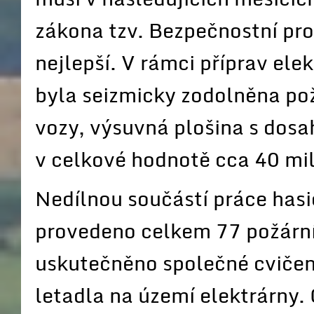
zákona tzv. Bezpečnostní pro
nejlepší. V rámci příprav ele
byla seizmicky zodolněna pož
vozy, výsuvná plošina s dosa
v celkové hodnotě cca 40 mil
Nedílnou součástí práce hasi
provedeno celkem 77 požárníc
uskutečněno společné cvičen
letadla na území elektrárny. 