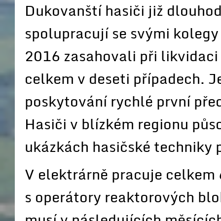
Dukovanští hasiči již dlouho
spolupracují se svými kolegy
2016 zasahovali při likvidac
celkem v deseti případech. J
poskytování rychlé první před
Hasiči v blízkém regionu půso
ukázkách hasičské techniky p
V elektrárně pracuje celkem 
s operátory reaktorových blo
musí v následujících měsící