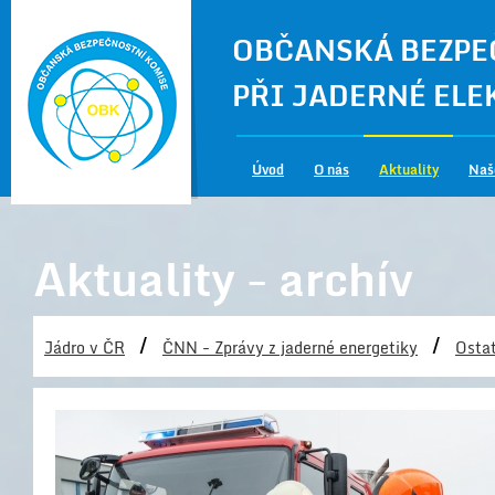
OBČANSKÁ BEZPE
PŘI JADERNÉ EL
Úvod
O nás
Aktuality
Naš
Aktuality - archív
/
/
Jádro v ČR
ČNN - Zprávy z jaderné energetiky
Ostat