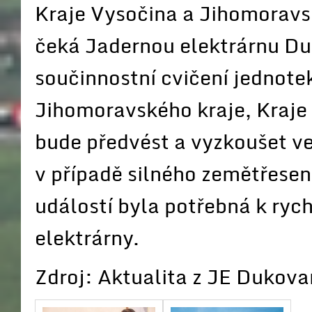
Kraje Vysočina a Jihomoravsk
čeká Jadernou elektrárnu D
součinnostní cvičení jednote
Jihomoravského kraje, Kraje 
bude předvést a vyzkoušet v
v případě silného zemětřesení
událostí byla potřebná k ryc
elektrárny.
Zdroj: Aktualita z JE Dukova