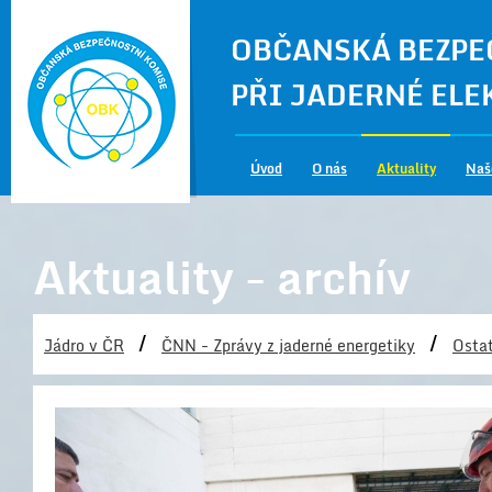
OBČANSKÁ BEZPE
PŘI JADERNÉ EL
Úvod
O nás
Aktuality
Naš
Aktuality - archív
/
/
Jádro v ČR
ČNN - Zprávy z jaderné energetiky
Ostat