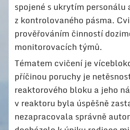
spojené s ukrytím personálu
z kontrolovaného pásma. Cvič
prověřováním činností dozim
monitorovacích týmů.
Tématem cvičení je víceblok
příčinou poruchy je netěsnos
reaktorového bloku a jeho n
v reaktoru byla úspěšně zasta
nezapracovala správně autom
docházelo k úniku radiace mi