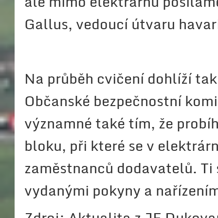
ale mimo elektrárnu posíláme
Gallus, vedoucí útvaru havari
Na průběh cvičení dohlíží ta
Občanské bezpečnostní komise
významné také tím, že probí
bloku, při které se v elektrá
zaměstnanců dodavatelů. Ti se
vydanými pokyny a nařízením
Zdroj: Aktualita z JE Dukov