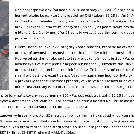
Poslední srpnové dny (od neděle 27.8. do středy 30.8.2017) probíhal
hermetického boxu, který energetici zatížili tlakem 13,25 tun/m2. Vý
technického provedení i nezbytných bezpečnostních opatření nejnár
bloku, prokázaly jeho velmi dobrý stav, vyhovující podmínkám pro d
u bloku č. 1 a 2 byly naměřené hodnoty výrazně pod limitem. Na pod
prostor bloku č. 3.
Cílem Ověřovací zkoušky integrity kontejnmentu, která se na čtvrtém
prokázání pevnosti a těsnosti hermetické obálky a její odolnosti př
Poprvé od loňského roku se tyto testy provádí při hodnotě 130 kPa, c
našeho typu ve světě jedna z nejvyšších hodnot. „Důvodem zkoušky t
prokázat odolnost celé hermetické obálky. To je nezbytné pro bezpeč
řízení pro další provozní licenci. Všechny naměřené hodnoty byly v
a prokázaly těsnost i pevnost prostor, ve kterých se nachází klíčové 
důležitost zkoušky Bohdan Zronek, ředitel divize Jaderná energetika
 prostory natlakovány vzduchem na 130 kPa, což odpovídá tlaku 13,25 tun pů
ůhyby a deformace vertikálních i horizontálních stěn a konstrukcí. Při těsnos
dobu tlak samovolně klesnout pod definovanou úroveň.
tanoven vyhrazený prostor 25 metrů od hranice hermetické obálky, do kterého
říprava na zkoušky probíhala s několikaměsíčním předstihem a byla jí věnován
vatelských firem včetně inspektorů Státního úřadu pro jadernou bezpečnost. 
BESTEX Brno, INSET Praha a SMALL Polička.