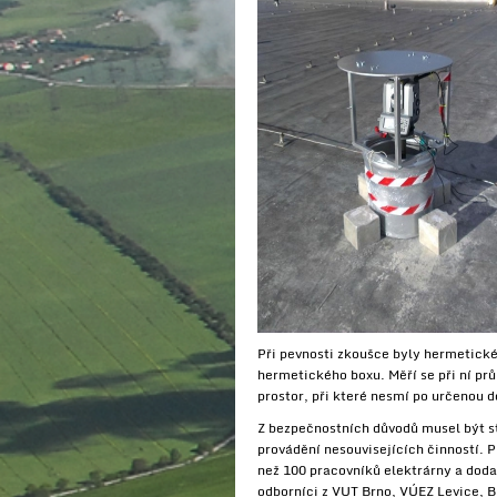
Při pevnosti zkoušce byly hermetické
hermetického boxu. Měří se při ní pr
prostor, při které nesmí po určenou 
Z bezpečnostních důvodů musel být s
provádění nesouvisejících činností. P
než 100 pracovníků elektrárny a doda
odborníci z VUT Brno, VÚEZ Levice, 