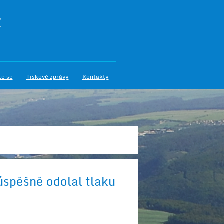
I
te se
Tiskové zprávy
Kontakty
úspěšně odolal tlaku