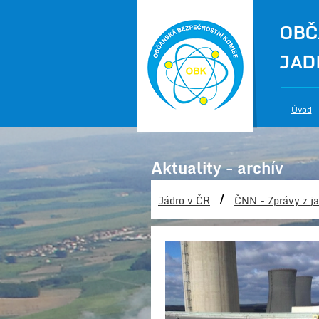
OBČ
JAD
Úvod
Aktuality - archív
/
Jádro v ČR
ČNN - Zprávy z ja