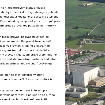
a na 4. reaktorovém bloku zkouška
sledky třídenní zkoušky, která je z pohledu
očnější zkouškou končící odstávky čtvrtého
alší dlouhodobý bezpečný provoz. Stejně jako
zim projde prověrkou poslední hermetický
 bloku provádí po dvaceti letech, je
i případné maximální projektové nehodě.
ož je ve srovnání s jinými elektrárnami
ak vysokým tlakem je reálně ověřit a
ný provoz i k doložení právě probíhajícího
ýrazně pod stanovenými limitními hodnotami
zařízení primárního okruhu,“ vysvětluje
.
sobících na metr čtverečný stěny
tní zkoušce se měří těsnost hermetických
 byl po celou dobu zakázán vstup a
a velká pozornost. Podílelo se na ní více
Na sobě nezávislá měření prováděli