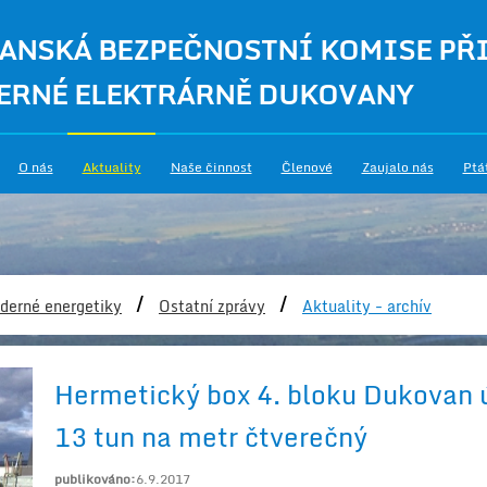
ANSKÁ BEZPEČNOSTNÍ KOMISE PŘ
ERNÉ ELEKTRÁRNĚ DUKOVANY
O nás
Aktuality
Naše činnost
Členové
Zaujalo nás
Ptá
/
/
derné energetiky
Ostatní zprávy
Aktuality - archív
Hermetický box 4. bloku Dukovan 
13 tun na metr čtverečný
publikováno:
6.9.2017