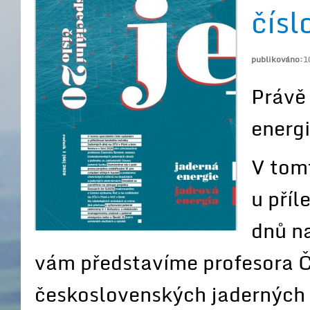
čísl
publikováno:
1
Právě 
energi
V tom
u příl
dnů na
vám představíme profesora Č
československých jaderných 