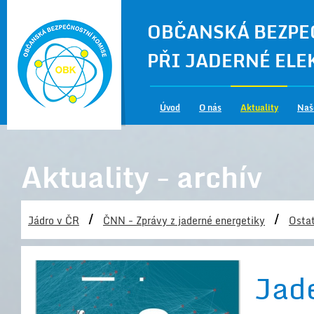
OBČANSKÁ BEZPE
PŘI JADERNÉ EL
Úvod
O nás
Aktuality
Naš
Aktuality - archív
/
/
Jádro v ČR
ČNN - Zprávy z jaderné energetiky
Ostat
Jade