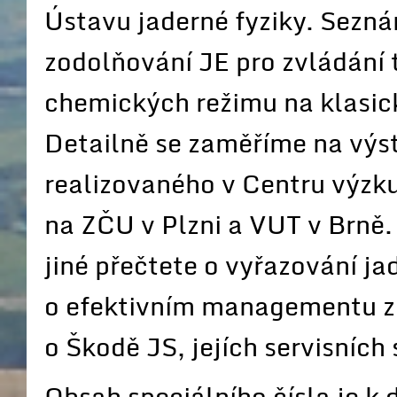
Ústavu jaderné fyziky. Sezn
zodolňování JE pro zvládání 
chemických režimu na klasic
Detailně se zaměříme na výs
realizovaného v Centru výzk
na ZČU v Plzni a VUT v Brně.
jiné přečtete o vyřazování j
o efektivním managementu zn
o Škodě JS, jejích servisních
Obsah speciálního čísla je k d