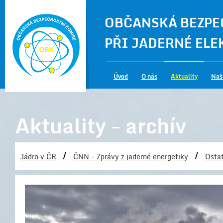
OBČANSKÁ BEZPE
PŘI JADERNÉ EL
Úvod
O nás
Aktuality
Naš
Aktuality - archív
/
/
Jádro v ČR
ČNN - Zprávy z jaderné energetiky
Ostat