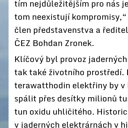
tím nejdůležitějším pro nás j
tom neexistují kompromisy,“
člen představenstva a ředite
ČEZ Bohdan Zronek.
Klíčový byl provoz jaderných e
tak také životního prostředí. 
terawatthodin elektřiny by v
spálit přes desítky milionů t
tun oxidu uhličitého. Historic
v jaderných elektrárnách v hi