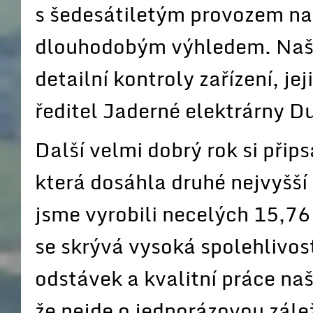
s šedesátiletým provozem na
dlouhodobým výhledem. Naši
detailní kontroly zařízení, j
ředitel Jaderné elektrárny 
Další velmi dobrý rok si přip
která dosáhla druhé nejvyšší 
jsme vyrobili necelých 15,7
se skrývá vysoká spolehlivos
odstávek a kvalitní práce naši
že nejde o jednorázovou zále