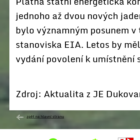
Platná státní energetická ko
jednoho až dvou nových jade
bylo významným posunem v 
stanoviska EIA. Letos by mě
vydání povolení k umístnění 
Zdroj: Aktualita z JE Dukov
zpět na hlavní stranu