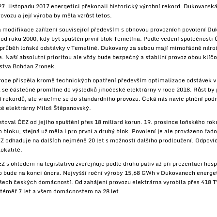
 27. listopadu 2017 energetici překonali historický výrobní rekord. Dukovansk
vozu a její výroba by měla vzrůst letos.
 modifikace zařízení související především s obnovou provozních povolení Du
 od roku 2000, kdy byl spuštěn první blok Temelína. Podle vedení společnosti
 průběh loňské odstávky v Temelíně. Dukovany za sebou mají mimořádně náročn
e. Naší absolutní prioritou ale vždy bude bezpečný a stabilní provoz obou klíčo
nstva Bohdan Zronek.
roce přispěla kromě technických opatření především optimalizace odstávek v 
k se částečně promítne do výsledků jihočeské elektrárny v roce 2018. Růst b
 rekordů, ale vracíme se do standardního provozu. Čeká nás navíc plnění pod
ké elektrárny Miloš Štěpanovský.
toval ČEZ od jejího spuštění přes 18 miliard korun. 19. prosince loňského ro
o bloku, stejná už měla i pro první a druhý blok. Povolení je ale provázeno ř
ČEZ odhaduje na dalších nejméně 20 let s možností dalšího prodloužení. Odpoví
okalitě.
Z s ohledem na legislativu zveřejňuje podle druhu paliv až při prezentaci hos
 bude na konci února. Nejvyšší roční výroby 15,68 GWh v Dukovanech energeti
šech českých domácností. Od zahájení provozu elektrárna vyrobila přes 418 TW
 téměř 7 let a všem domácnostem na 28 let.