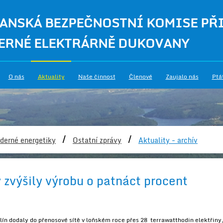
ANSKÁ BEZPEČNOSTNÍ KOMISE PŘ
ERNÉ ELEKTRÁRNĚ DUKOVANY
O nás
Aktuality
Naše činnost
Členové
Zaujalo nás
Ptá
/
/
derné energetiky
Ostatní zprávy
Aktuality - archív
 zvýšily výrobu o patnáct procent
n dodaly do přenosové sítě v loňském roce přes 28 terrawatthodin elektřiny,