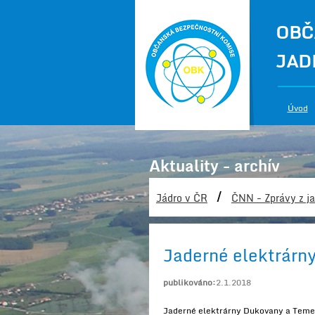
OBČ
JAD
Úvod
Aktuality - archív
/
Jádro v ČR
ČNN - Zprávy z ja
Jaderné elektrárny
publikováno:
2.1.2018
Jaderné elektrárny Dukovany a Temelí