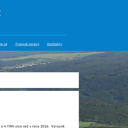
I
te se
Tiskové zprávy
Kontakty
 o 4 TWh více než v roce 2016. Výrazně