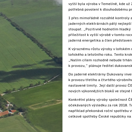
vyšší byla výroba v Temelíně, kde už
potřebná povolení k dlouhodobému pro
I přes mimořádně rozsáhlé kontroly a
jaderných elektrárnách pátý nejlepší
stoupat. „Pozitivně hodnotím hladký
příležitost k vyšší výrobě v tomto roc
jaderná energetika a člen představe
K výraznému růstu výroby v loňském 
loňského a letošního roku. Tento kro
„Naším cílem rozhodně nebude trhání
k provozu,“ plánuje ředitel dukovans
Do jaderné elektrárny Dukovany inves
k provozu třetího a čtvrtého výrobníh
nastavené limity. Její další provoz 
nových výkonnějších bloků ve stejné l
Konkrétní plány výroby společnost ČE
očekávaných výsledku za rok 2018. To
například překonává roční spotřebu v
celkové spotřeby České republiky na