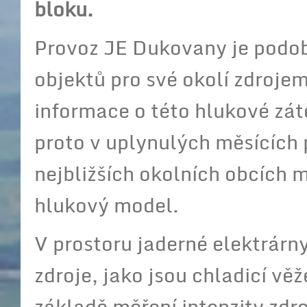
bloku.
Provoz JE Dukovany je podob
objektů pro své okolí zdroje
informace o této hlukové zát
proto v uplynulých měsících p
nejbližších okolních obcích 
hlukový model.
V prostoru jaderné elektrár
zdroje, jako jsou chladicí vě
základě měření intenzity zdr