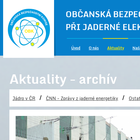
OBČANSKÁ BEZPE
PŘI JADERNÉ EL
Úvod
O nás
Aktuality
Naš
Aktuality - archív
/
/
Jádro v ČR
ČNN - Zprávy z jaderné energetiky
Ostat