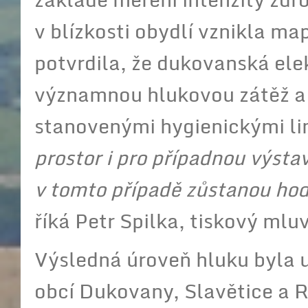
v blízkosti obydlí vznikla ma
potvrdila, že dukovanská ele
významnou hlukovou zátěž a 
stanovenými hygienickými li
prostor i pro případnou výsta
v tomto případě zůstanou ho
říká Petr Spilka, tiskový mluv
Výsledná úroveň hluku byla u
obcí Dukovany, Slavětice a 