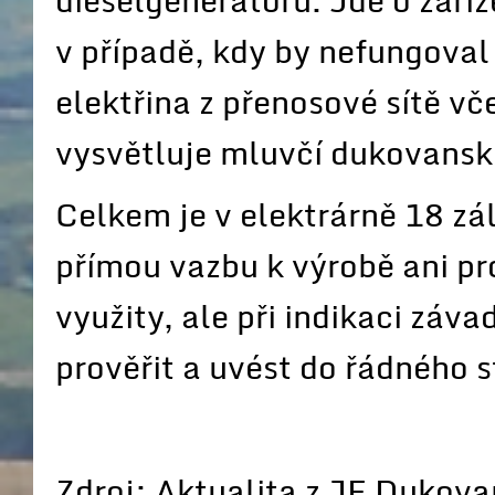
dieselgenerátorů. Jde o zaříz
v případě, kdy by nefungoval 
elektřina z přenosové sítě vč
vysvětluje mluvčí dukovanské
Celkem je v elektrárně 18 zá
přímou vazbu k výrobě ani pr
využity, ale při indikaci záva
prověřit a uvést do řádného s
Zdroj: Aktualita z JE Dukov