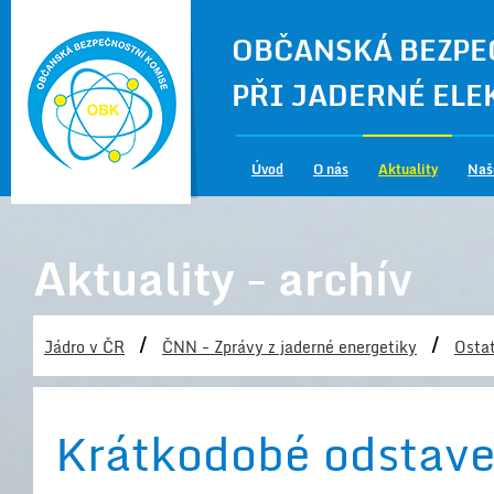
OBČANSKÁ BEZPE
PŘI JADERNÉ EL
Úvod
O nás
Aktuality
Naš
Aktuality - archív
/
/
Jádro v ČR
ČNN - Zprávy z jaderné energetiky
Ostat
Krátkodobé odstave