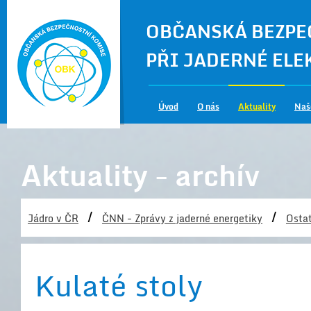
OBČANSKÁ BEZPE
PŘI JADERNÉ EL
Úvod
O nás
Aktuality
Naš
Aktuality - archív
/
/
Jádro v ČR
ČNN - Zprávy z jaderné energetiky
Ostat
Kulaté stoly