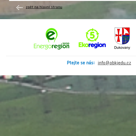
zpět na hlavní stranu
Ptejte se nás:
info@obkjedu.cz