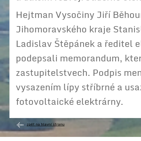
Hejtman Vysočiny Jiří Běho
Jihomoravského kraje Stanisl
Ladislav Štěpánek a ředitel 
podepsali memorandum, které
zastupitelstvech. Podpis me
vysazením lípy stříbrné a u
fotovoltaické elektrárny.
zpět na hlavní stranu