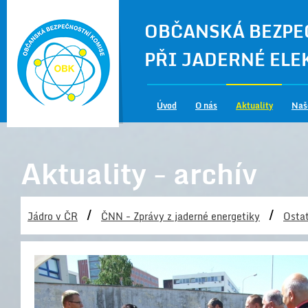
OBČANSKÁ BEZPE
PŘI JADERNÉ EL
Úvod
O nás
Aktuality
Naš
Aktuality - archív
/
/
Jádro v ČR
ČNN - Zprávy z jaderné energetiky
Ostat