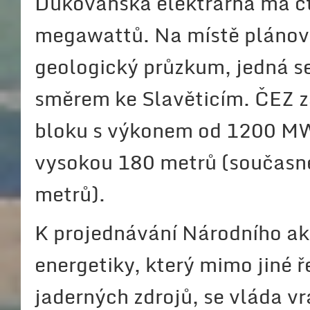
Dukovanská elektrárna má č
megawattů. Na místě plánov
geologický průzkum, jedná s
směrem ke Slavěticím. ČEZ 
bloku s výkonem od 1200 MW
vysokou 180 metrů (současné
metrů).
K projednávání Národního ak
energetiky, který mimo jiné 
jaderných zdrojů, se vláda vr