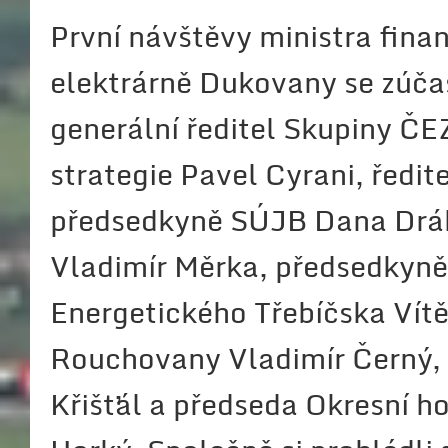
První návštěvy ministra fina
elektrárně Dukovany se zúča
generální ředitel Skupiny ČEZ
strategie Pavel Cyrani, ředi
předsedkyně SÚJB Dana Dráb
Vladimír Měrka, předsedkyně
Energetického Třebíčska Vítě
Rouchovany Vladimír Černý,
Křišťál a předseda Okresní 