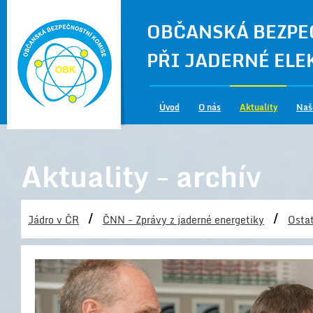
OBČANSKÁ BEZPE
PŘI JADERNÉ EL
Úvod
O nás
Aktuality
Naš
Aktuality - archív
/
/
Jádro v ČR
ČNN - Zprávy z jaderné energetiky
Ostat