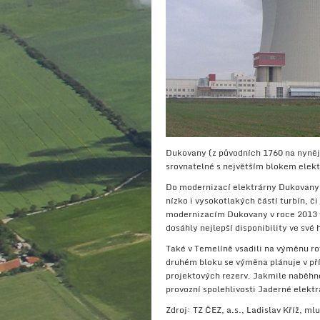
Dukovany (z původních 1760 na nyněj
srovnatelné s největším blokem elek
Do modernizací elektrárny Dukovany 
nízko i vysokotlakých částí turbín, č
modernizacím Dukovany v roce 2013 vy
dosáhly nejlepší disponibility ve své 
Také v Temelíně vsadili na výměnu rot
druhém bloku se výměna plánuje v pří
projektových rezerv. Jakmile naběhno
provozní spolehlivosti Jaderné elektr
Zdroj: TZ ČEZ, a.s., Ladislav Kříž, ml