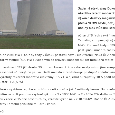
Jaderné elektrárny Duko
několika letech moderniz
výkon o desítky megawat
přes 470 MW navíc, což j
uhelný blok v Česku, kte
Až se příští rok završí 
Temelín, stoupne její vý
MWe. Celkově tedy o 19
postupnou modernizací v
ších 2040 MW). Aniž by tedy v Česku postavil novou elektrárnu, získá ČEZ ce
trárny Mělník (500 MW) uvedeným do provozu koncem 80. let minulého století
investoval ČEZ již zhruba 25 miliard korun. Práce zahrnovaly mimo jiné kom
i zavedení účinnějšího paliva. Další investice představuje postupné zodolňován
robily rekordní množství elektřiny – 15,7 GWh, čímž si zajistily 18% podíl n
historii (90,5 %).
orů a systému regulace turbín za celkem více jak 3 miliardy korun. Na prvním 
štím roce. K prvnímu zvýšení výkonu z 2 x 1000 MW na 2 x 1056 MW došlo na Te
u v roce 2015 obě nové turbíny, vzroste výkon na 2 x 1078 MW. Ročně ČEZ inve
árny Temelín přibližně miliardu korun.
uvčí