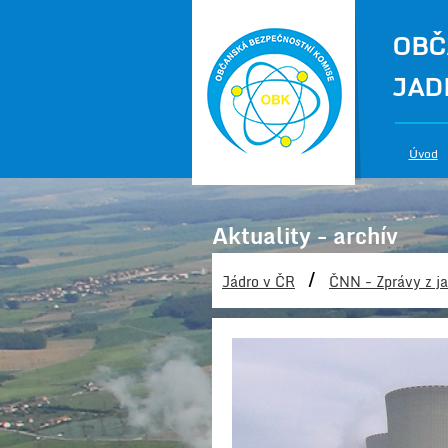
OBČ
JAD
Úvod
Aktuality - archív
/
Jádro v ČR
ČNN - Zprávy z ja