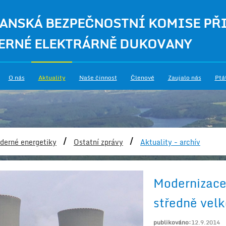
ANSKÁ BEZPEČNOSTNÍ KOMISE PŘ
ERNÉ ELEKTRÁRNĚ DUKOVANY
O nás
Aktuality
Naše činnost
Členové
Zaujalo nás
Ptá
/
/
derné energetiky
Ostatní zprávy
Aktuality - archív
Modernizace 
středně velk
publikováno:
12.9.2014