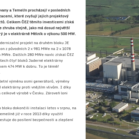
vany a Temelín procházejí v posledních
acemi, které zvyšují jejich projektový
tů. Celkem ČEZ těmito investicemi získá
e zhruba stejně, jako má dosud největší
rý je v elektrárně Mělník o výkonu 500 MW.
modernizační projekt na druhém bloku JE
kon z původních 2 x 981 MWe na 2 x 1078
4 MWe. Dalších 280 MWe navíc získal ČEZ
šech čtyř bloků Jaderné elektrárny
lkem 474 MW k dobru. To je téměř
.
pletní výměnu osmi generátorů, výměny
í elektrárny proti vnějším vlivům. I díky
a celkové výrobě v Česku. Zároveň loni
bloku dokončili instalaci letos v srpnu, na
melíně již v roce 2013 díky využití
stuje do posílení bezpečnosti a zlepšení