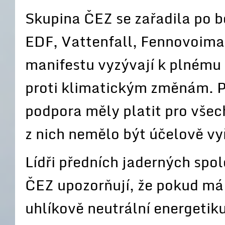
Skupina ČEZ se zařadila po 
EDF, Vattenfall, Fennovoima,
manifestu vyzývají k plnému v
proti klimatickým změnám. P
podpora měly platit pro všec
z nich nemělo být účelově v
Lídři předních jaderných spo
ČEZ upozorňují, že pokud má 
uhlíkově neutrální energetik