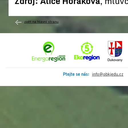
Zdroj: Alice Horáková
, mluv
zpět na hlavní stranu
Ptejte se nás:
info@obkjedu.cz