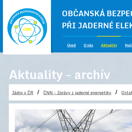
OBČANSKÁ BEZPE
PŘI JADERNÉ EL
Úvod
O nás
Aktuality
Naš
Aktuality - archív
/
/
Jádro v ČR
ČNN - Zprávy z jaderné energetiky
Ostat