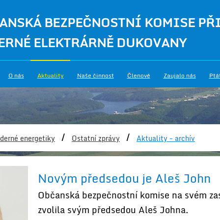
ANSKÁ BEZPEČNOSTNÍ KOMISE PŘ
ERNÉ ELEKTRÁRNĚ DUKOVANY
O nás
Aktuality
Naše činnost
Členové
Zaujalo nás
Ptá
/
/
derné energetiky
Ostatní zprávy
Aktuality - archív
Novým předsedou je Aleš John
Občanská bezpečnostní komise na svém zas
zvolila svým předsedou Aleš Johna.