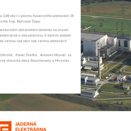
a 128 obcí v pásmu havarijního plánování JE
cího Ing. Bořivoje Župu.
v nezávislém občanském dohledu na úrovní
 elektrárně k obyvatelstvu.V dalším období
jak cestou rad obcí tak cestou webových
 Obršlík, Pavel Štefka , Antonín Mlynář za
Černý starosta obce Rouchovany a Miroslav