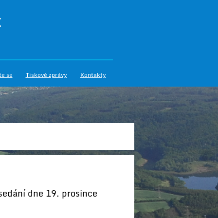
I
te se
Tiskové zprávy
Kontakty
edání dne 19. prosince