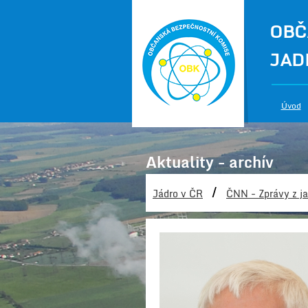
OBČ
JAD
Úvod
Aktuality - archív
/
Jádro v ČR
ČNN - Zprávy z ja