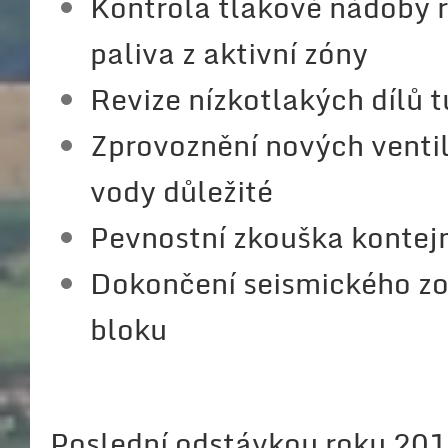
Kontrola tlakové nádoby 
paliva z aktivní zóny
Revize nízkotlakých dílů 
Zprovoznění nových ventil
vody důležité
Pevnostní zkouška konte
Dokončení seismického zo
bloku
Poslední odstávkou roku 201