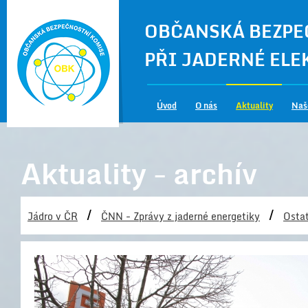
OBČANSKÁ BEZPE
PŘI JADERNÉ EL
Úvod
O nás
Aktuality
Naš
Aktuality - archív
/
/
Jádro v ČR
ČNN - Zprávy z jaderné energetiky
Ostat