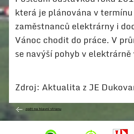
která je plánována v termín
zaměstnanců elektrárny i do
Vánoc chodit do práce. V prům
se navýší pohyb v elektrárně
Zdroj: Aktualita z JE Dukov
zpět na hlavní stranu