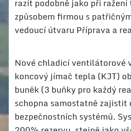
razit podobně jako při ražení
způsobem firmou s patřičným
vedoucí útvaru Příprava a rea
Nové chladicí ventilátorové 
koncový jímač tepla (KJT) o
buněk (3 buňky pro každý rea
schopna samostatně zajistit 
bezpečnostních systémů. Sy
200% rezervu, stejně jako v