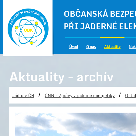
OBČANSKÁ BEZPE
PŘI JADERNÉ EL
Úvod
O nás
Aktuality
Naš
Aktuality - archív
/
/
Jádro v ČR
ČNN - Zprávy z jaderné energetiky
Ostat