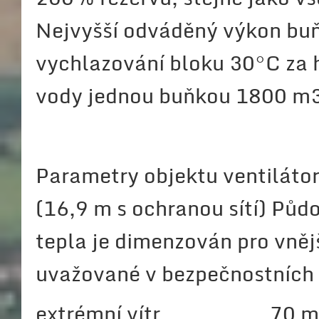
Nejvyšší odváděný výkon buň
vychlazování bloku 30°C za 
vody jednou buňkou 1800 m
Parametry objektu ventilátor
(16,9 m s ochranou sítí) Půd
tepla je dimenzován pro vnější
uvažované v bezpečnostních
extrémní vítr 70 m/s