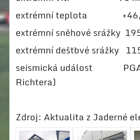
extrémní teplota +46,2
extrémní sněhové srážky 19
extrémní dešťové srážky 1
seismická událost PGA - 
Richtera)
Zdroj: Aktualita z Jaderné e