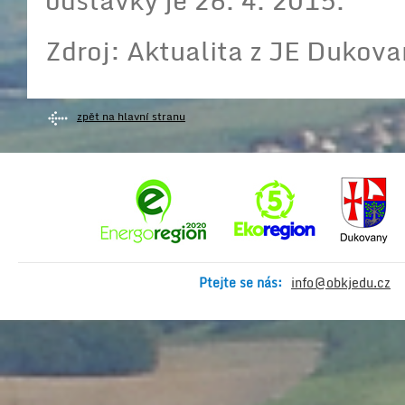
odstávky je 26. 4. 2015.
Zdroj: Aktualita z JE Dukov
zpět na hlavní stranu
Ptejte se nás:
info@obkjedu.cz