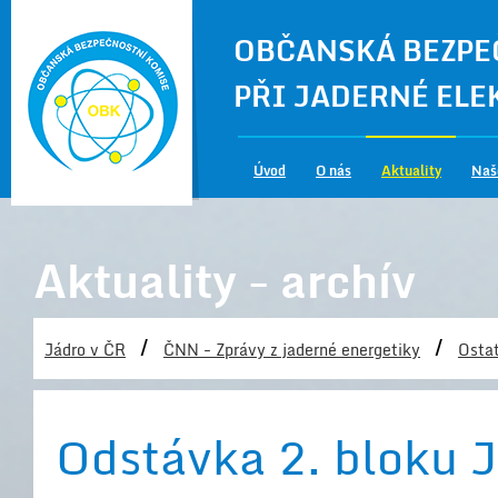
OBČANSKÁ BEZPE
PŘI JADERNÉ EL
Úvod
O nás
Aktuality
Naš
Aktuality - archív
/
/
Jádro v ČR
ČNN - Zprávy z jaderné energetiky
Ostat
Odstávka 2. bloku 