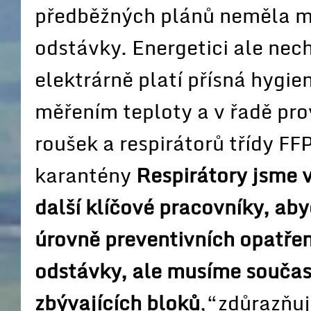
předběžných plánů neměla mí
odstávky. Energetici ale nec
elektrárně platí přísná hygie
měřením teploty a v řadě pro
roušek a respirátorů třídy FF
karantény
Respirátory jsme v
další klíčové pracovníky, a
úrovně preventivních opatřen
odstávky, ale musíme součas
zbývajících bloků
,“zdůrazňuj