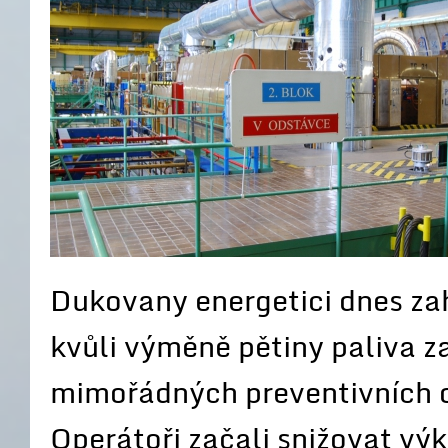
Dukovany energetici dnes za
kvůli výměně pětiny paliva z
mimořádných preventivních o
Operátoři začali snižovat vý