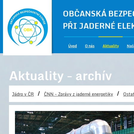
OBČANSKÁ BEZPE
PŘI JADERNÉ EL
Úvod
O nás
Aktuality
Naš
Aktuality - archív
/
/
Jádro v ČR
ČNN - Zprávy z jaderné energetiky
Ostat