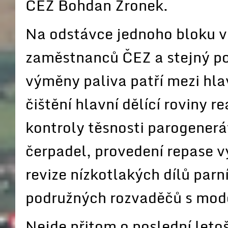
ČEZ Bohdan Zronek.
Na odstávce jednoho bloku v
zaměstnanců ČEZ a stejný p
výměny paliva patří mezi hla
čištění hlavní dělící roviny 
kontroly těsnosti parogenerá
čerpadel, provedení repase 
revize nízkotlakých dílů par
podružných rozvaděčů s mod
Nejde přitom o poslední leto