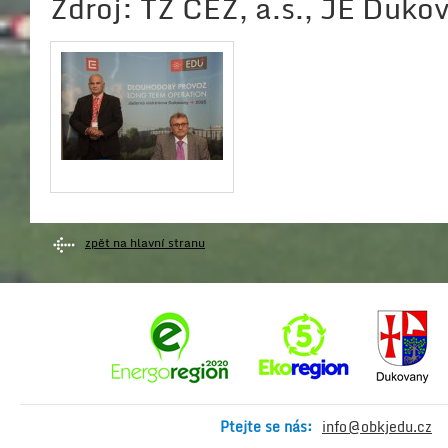
Zdroj: TZ ČEZ, a.s., JE Duko
zpět na hlavní stranu
Ptejte se nás:
info@obkjedu.cz