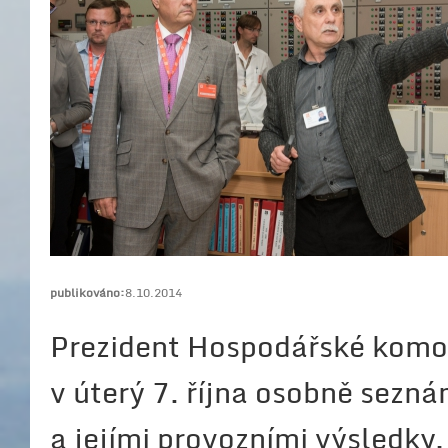
publikováno:
8.10.2014
Prezident Hospodářské komor
v úterý 7. října osobně sezn
a jejími provozními výsledky