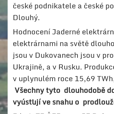
české podnikatele a české po
Dlouhý.
Hodnocení Jaderné elektrárn
elektrárnami na světě dlouho
jsou v Dukovanech jsou v pr
Ukrajině, a v Rusku. Produkc
v uplynulém roce 15,69 TWh, 
Všechny tyto
dlouhodobě do
vyúsťují ve snahu o prodlouž