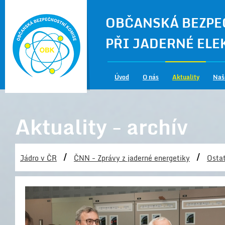
OBČANSKÁ BEZPE
PŘI JADERNÉ EL
Úvod
O nás
Aktuality
Naš
Aktuality - archív
/
/
Jádro v ČR
ČNN - Zprávy z jaderné energetiky
Ostat