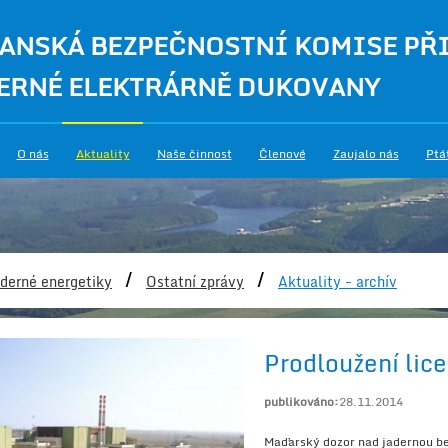
ANSKÁ BEZPEČNOSTNÍ KOMISE PŘ
ERNÉ ELEKTRÁRNĚ DUKOVANY
O nás
Aktuality
Naše činnost
Členové
Zaujalo nás
Ptá
/
/
derné energetiky
Ostatní zprávy
Aktuality - archív
Prodloužení lic
publikováno:
28.11.2014
Maďarský dozor nad jadernou be