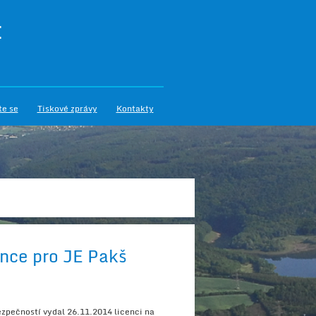
I
te se
Tiskové zprávy
Kontakty
ence pro JE Pakš
zpečností vydal 26.11.2014 licenci na