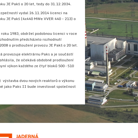
ku JE Pakš o 20 let, tedy do 31.12.2034.
zpečností vydal 26.11.2014 licenci na
loku JE Pakš (4x440 MWe VVER 440 - 213) o
d roku 1983, obdržel podobnou licenci v roce
ozhodnutím předcházelo rozhodnutí
008 o prodloužení provozu JE Pakš o 20 let.
 provozuje elektrárnu Paks a je součástí
hlásila, že očekává obdobné prodloužení
nyní výkon každého ze čtyř bloků 500 – 510
t výstavba dvou nových reaktorů o výkonu
né jako Paks II bude investovat společnost