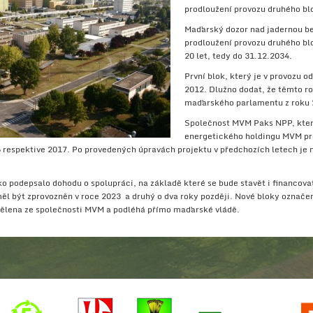
prodloužení provozu druhého blo
Maďarský dozor nad jadernou be
prodloužení provozu druhého b
20 let, tedy do 31.12.2034.
První blok, který je v provozu o
2012. Dlužno dodat, že těmto r
maďarského parlamentu z roku 2
Společnost MVM Paks NPP, která
energetického holdingu MVM pro
16 respektive 2017. Po provedených úpravách projektu v předchozích letech je 
 podepsalo dohodu o spolupráci, na základě které se bude stavět i financova
ěl být zprovozněn v roce 2023 a druhý o dva roky později. Nové bloky označe
ělena ze společnosti MVM a podléhá přímo maďarské vládě.