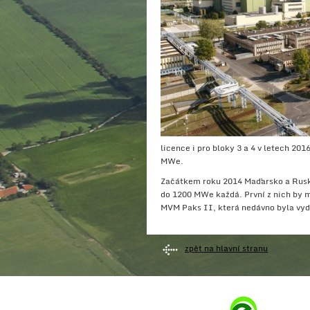
licence i pro bloky 3 a 4 v letech 20
MWe.
Začátkem roku 2014 Maďarsko a Rusko
do 1200 MWe každá. První z nich by m
MVM Paks II, která nedávno byla vyd
zpět na hlavní stranu