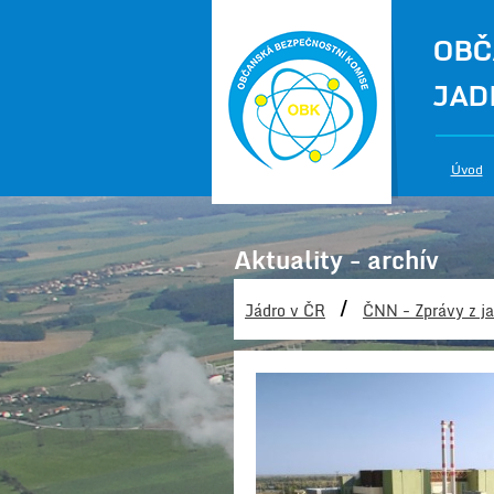
OBČ
JAD
Úvod
Aktuality - archív
/
Jádro v ČR
ČNN - Zprávy z ja