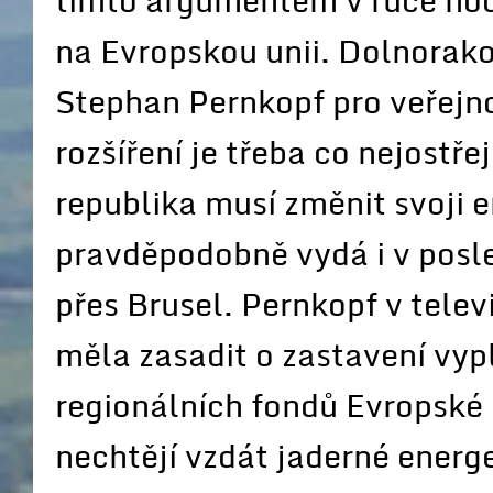
tímto argumentem v ruce hodl
na Evropskou unii. Dolnorakou
Stephan Pernkopf pro veřejno
rozšíření je třeba co nejostř
republika musí změnit svoji 
pravděpodobně vydá i v posle
přes Brusel. Pernkopf v telev
měla zasadit o zastavení vyp
regionálních fondů Evropské
nechtějí vzdát jaderné energ