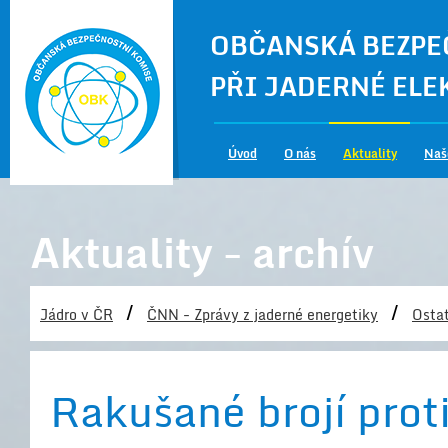
OBČANSKÁ BEZPE
PŘI JADERNÉ EL
Úvod
O nás
Aktuality
Naš
Aktuality - archív
/
/
Jádro v ČR
ČNN - Zprávy z jaderné energetiky
Ostat
Rakušané brojí prot