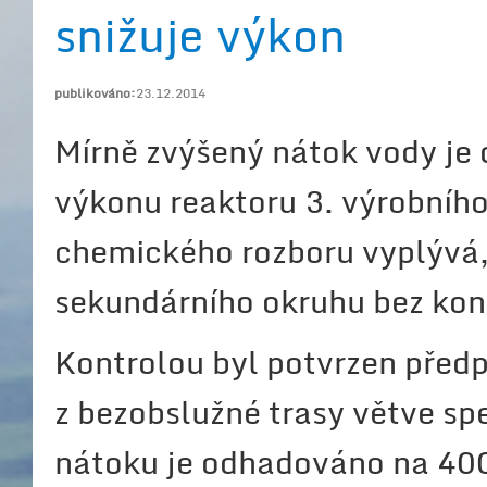
snižuje výkon
publikováno:
23.12.2014
Mírně zvýšený nátok vody j
výkonu reaktoru 3. výrobníh
chemického rozboru vyplývá, 
sekundárního okruhu bez ko
Kontrolou byl potvrzen předp
z bezobslužné trasy větve spe
nátoku je odhadováno na 400l