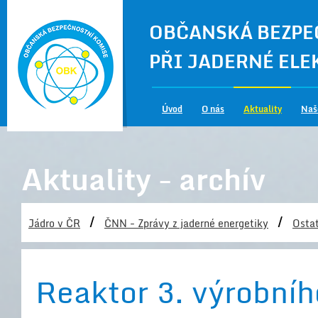
OBČANSKÁ BEZPE
PŘI JADERNÉ EL
Úvod
O nás
Aktuality
Naš
Aktuality - archív
/
/
Jádro v ČR
ČNN - Zprávy z jaderné energetiky
Ostat
Reaktor 3. výrobní