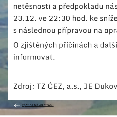
netěsnosti a předpokladu ná
23.12. ve 22:30 hod. ke sníž
s následnou přípravou na opr
O zjištěných příčinách a dal
informovat.
Zdroj: TZ ČEZ, a.s., JE Dukov
zpět na hlavní stranu