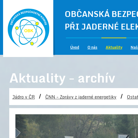
OBČANSKÁ BEZPE
PŘI JADERNÉ EL
Úvod
O nás
Aktuality
Naš
Aktuality - archív
/
/
Jádro v ČR
ČNN - Zprávy z jaderné energetiky
Ostat