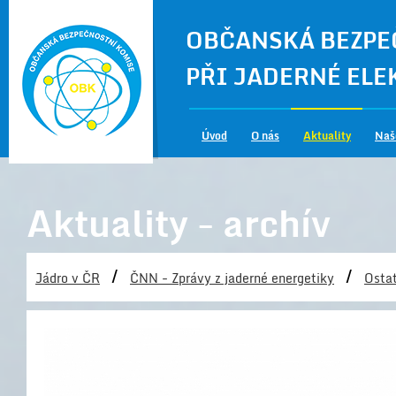
OBČANSKÁ BEZPE
PŘI JADERNÉ EL
Úvod
O nás
Aktuality
Naš
Aktuality - archív
/
/
Jádro v ČR
ČNN - Zprávy z jaderné energetiky
Ostat