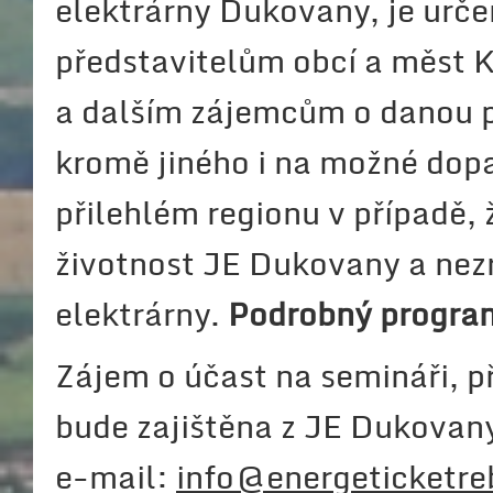
elektrárny Dukovany, je urč
představitelům obcí a měst 
a dalším zájemcům o danou 
kromě jiného i na možné dop
přilehlém regionu v případě, 
životnost JE Dukovany a nezr
elektrárny.
Podrobný program
Zájem o účast na semináři, př
bude zajištěna z JE Dukovan
e-mail:
info@energeticketre