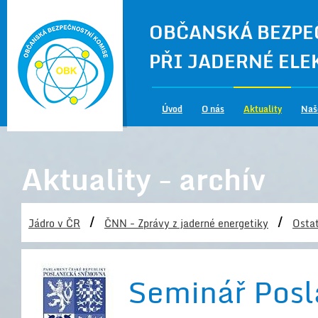
OBČANSKÁ BEZPE
PŘI JADERNÉ EL
Úvod
O nás
Aktuality
Naš
Aktuality - archív
/
/
Jádro v ČR
ČNN - Zprávy z jaderné energetiky
Ostat
Seminář Pos